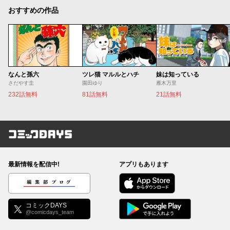
おすすめの作品
なんと孫六
ツレ猫 マルルとハチ
妹は知っている
さだやす圭
園田ゆり
雁木万里
232話無料
81話無料
21話無料
コミックDAYS
最新情報を配信中!
アプリもあります
編集部ブログ
コミックDAYS
@comicdays_team