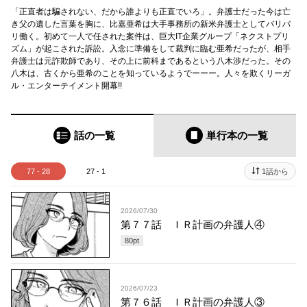
「正直者は騙されない、だから誰よりも正直でいろ」。弁護士だった今は亡
き父の遺した言葉を胸に、比嘉亜希は大手事務所の新米弁護士としてバリバ
リ働く。初めて一人で任された案件は、巨大IT企業グループ「ネクストプリ
ズム」が起こされた訴訟。入念に準備をして裁判に臨む亜希だったが、相手
弁護士は元詐欺師であり、その上に前科まであるという八木渉だった。その
八木は、古くから亜希のことを知っているようでーーー。人々を欺くリーガ
ル・エンターテイメント開幕!!
話の一覧
単行本
の一覧
77 - 28
27 - 1
1話から
2026/07/30
第７７話 ＩＲ計画の弁護人④
80
pt
2026/07/23
第７６話 ＩＲ計画の弁護人③