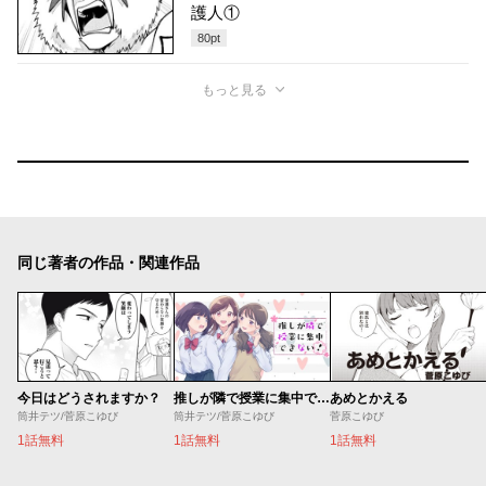
護人①
80
pt
もっと見る
同じ著者の作品・関連作品
今日はどうされますか？
推しが隣で授業に集中できない！
あめとかえる
筒井テツ/菅原こゆび
筒井テツ/菅原こゆび
菅原こゆび
1話無料
1話無料
1話無料