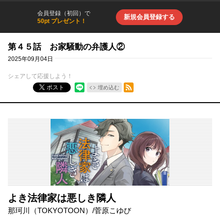
会員登録（初回）で
新規会員登録する
50pt プレゼント！
第４５話 お家騒動の弁護人②
2025年09月04日
シェアして応援しよう！
RSSフィード
ポスト
埋め込む
よき法律家は悪しき隣人
那珂川（TOKYOTOON）
/
菅原こゆび