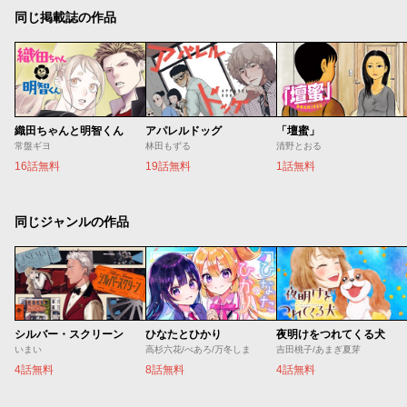
同じ掲載誌の作品
織田ちゃんと明智くん
アパレルドッグ
「壇蜜」
常盤ギヨ
林田もずる
清野とおる
16話無料
19話無料
1話無料
同じジャンルの作品
シルバー・スクリーン
ひなたとひかり
夜明けをつれてくる犬
いまい
高杉六花/べあろ/万冬しま
吉田桃子/あまぎ夏芽
4話無料
8話無料
4話無料