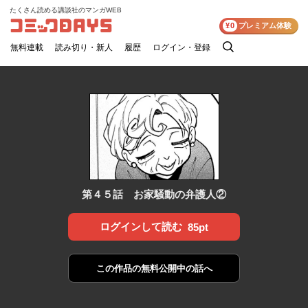
たくさん読める講談社のマンガWEB
コミックDAYS
¥0
プレミアム体験
無料連載
読み切り・新人
履歴
ログイン・登録
検
索
第４５話 お家騒動の弁護人②
ログインして読む
85pt
この作品の
無料公開中の話へ