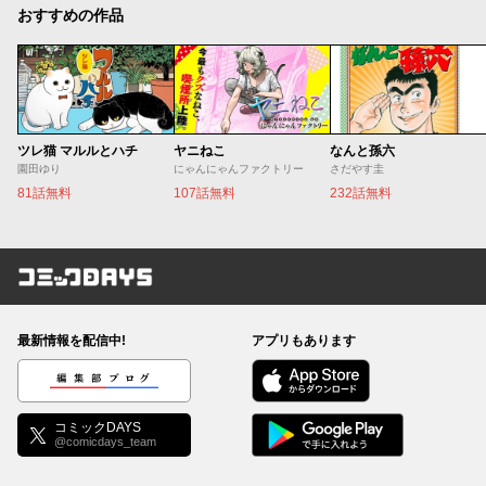
おすすめの作品
ツレ猫 マルルとハチ
ヤニねこ
なんと孫六
園田ゆり
にゃんにゃんファクトリー
さだやす圭
81話無料
107話無料
232話無料
コミックDAYS
最新情報を配信中!
アプリもあります
編集部ブログ
コミックDAYS
@comicdays_team