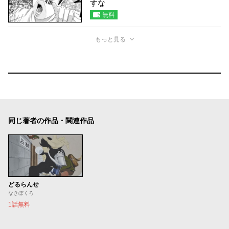
すな
無料
もっと見る
同じ著者の作品・関連作品
どるらんせ
なきぼくろ
1話無料