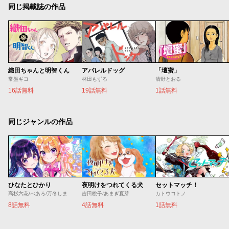
同じ掲載誌の作品
織田ちゃんと明智くん
アパレルドッグ
「壇蜜」
常盤ギヨ
林田もずる
清野とおる
16話無料
19話無料
1話無料
同じジャンルの作品
ひなたとひかり
夜明けをつれてくる犬
セットマッチ！
高杉六花/べあろ/万冬しま
吉田桃子/あまぎ夏芽
カトウコトノ
8話無料
4話無料
1話無料