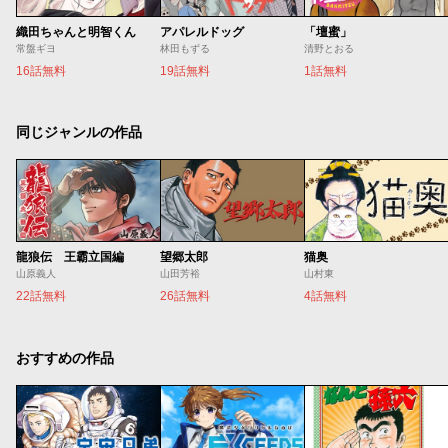
織田ちゃんと明智くん
アパレルドッグ
「壇蜜」
常盤ギヨ
林田もずる
清野とおる
16話無料
19話無料
1話無料
同じジャンルの作品
龍狼伝 王霸立国編
望郷太郎
猫奥
山原義人
山田芳裕
山村東
22話無料
26話無料
4話無料
おすすめの作品