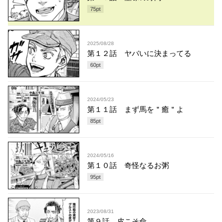
75
pt
2025/08/28
第１２話 ヤバいに決まってる
60
pt
2024/05/23
第１１話 まず馬を＂癒＂よ
85
pt
2024/05/16
第１０話 奇怪なるお粥
95
pt
2023/08/31
第９話 皮こそ命