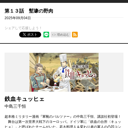
第１３話 塹壕の野肉
2025年09月04日
シェアして応援しよう！
RSSフィード
ポスト
埋め込む
鉄血キュッヒェ
中島三千恒
超本格ミリタリー漫画『軍靴のバルツァー』の中島三千恒、講談社初登場！
舞台は第一次世界大戦下のヨーロッパ。ドイツ軍に「鉄血の台所〈キュッ
ヒェ〉」と呼ばれたチームがいた。若き料理人＆変わり者の軍人の凸凹コン