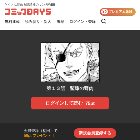
たくさん読める講談社のマンガWEB
コミックDAYS
¥0
プレミアム体験
無料連載
読み切り・新人
履歴
ログイン・登録
検
索
第１３話 塹壕の野肉
ログインして読む
75pt
会員登録（初回）で
新規会員登録する
50pt プレゼント！