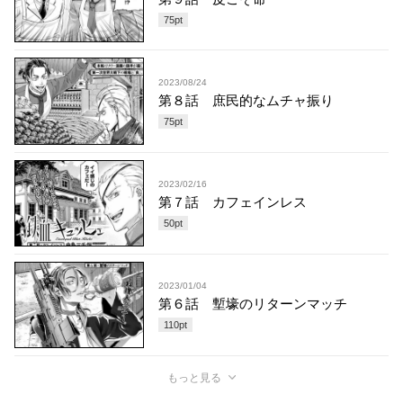
75
pt
2023/08/24
第８話 庶民的なムチャ振り
75
pt
2023/02/16
第７話 カフェインレス
50
pt
2023/01/04
第６話 塹壕のリターンマッチ
110
pt
もっと見る