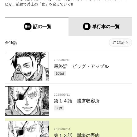
ビが、前線で兵士の「食」を変えていく!!
話の一覧
単行本
の一覧
全15話
1話から
2025/09/18
最終話 ビッグ・アップル
105
pt
2025/09/11
第１４話 捕虜収容所
65
pt
2025/09/04
第１３話 塹壕の野肉