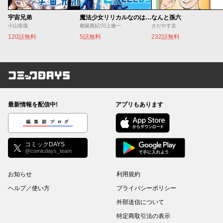
宇宙兄弟
魔法少女リリカルなのは EXCEEDS
なんと孫六
小山宙哉
都築真紀/川上修一
さだやす圭
120話無料
5話無料
232話無料
コミックDAYS
最新情報を配信中!
アプリもあります
編集部ブログ
コミックDAYS
@comicdays_team
お知らせ
利用規約
ヘルプ／使い方
プライバシーポリシー
外部送信について
特定商取引法の表示