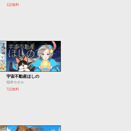
1話無料
宇宙不動産ほしの
稲井カオル
7話無料