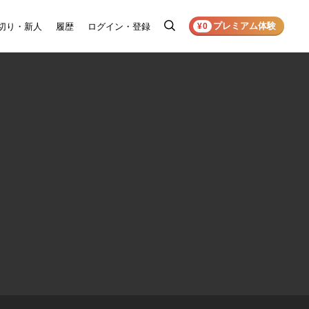
プレミアム体験
切り・新人
履歴
ログイン・登録
検
¥0
索