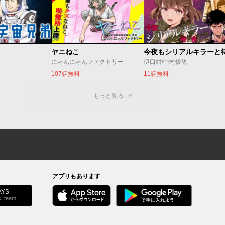
ヤニねこ
にゃんにゃんファクトリー
伊口紺/中村優児
107話無料
11話無料
もっと見る
アプリもあります
YS
s_team