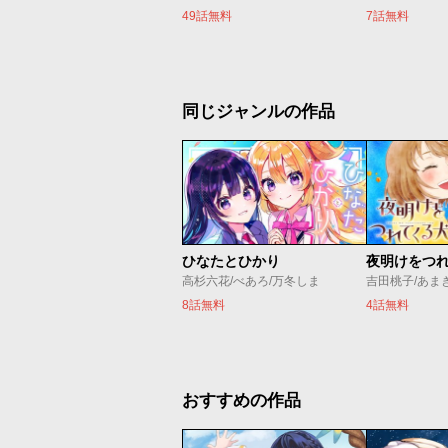
49話無料
7話無料
同じジャンルの作品
ひなたとひかり
夜明けをつ
高杉六花/べあろ/万冬しま
吉田桃子/あま
8話無料
4話無料
おすすめの作品