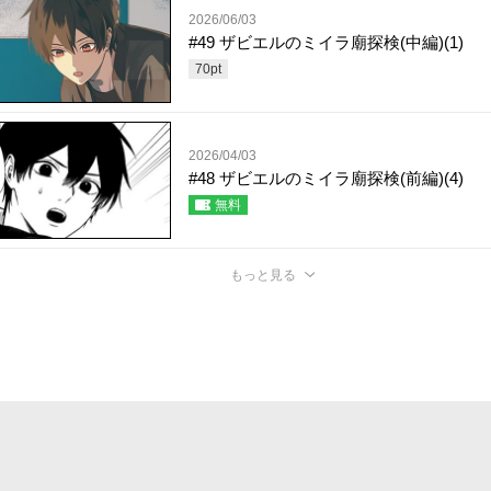
2026/06/03
#49 ザビエルのミイラ廟探検(中編)(1)
70
pt
2026/04/03
#48 ザビエルのミイラ廟探検(前編)(4)
無料
もっと見る