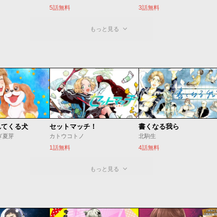
5話無料
3話無料
もっと見る
れてくる犬
セットマッチ！
書くなる我ら
ぎ夏芽
カトウコトノ
北駒生
1話無料
4話無料
もっと見る