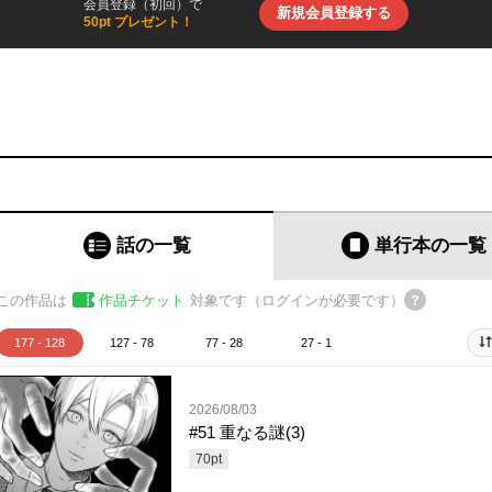
会員登録（初回）で
新規会員登録する
50pt プレゼント！
話の一覧
単行本
の一覧
この作品は
作品チケット
対象です（ログインが必要です）
177 - 128
127 - 78
77 - 28
27 - 1
2026/08/03
#51 重なる謎(3)
70
pt