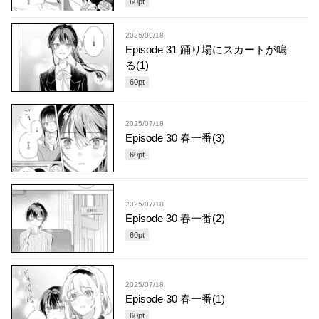
60
pt
2025/09/18
Episode 31 踊り場にスカートが鳴
る(1)
60
pt
2025/07/18
Episode 30 春一番(3)
60
pt
2025/07/18
Episode 30 春一番(2)
60
pt
2025/07/18
Episode 30 春一番(1)
60
pt