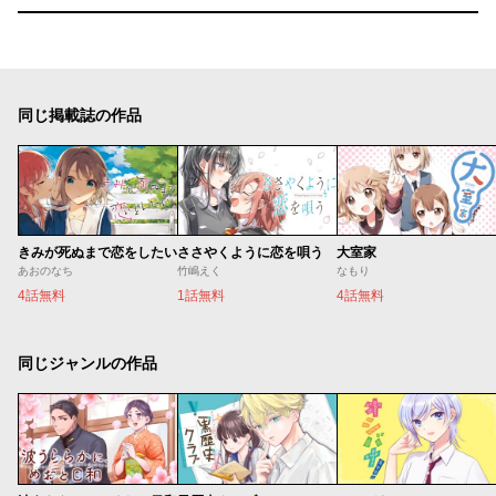
同じ掲載誌の作品
きみが死ぬまで恋をしたい
ささやくように恋を唄う
大室家
あおのなち
竹嶋えく
なもり
4話無料
1話無料
4話無料
同じジャンルの作品