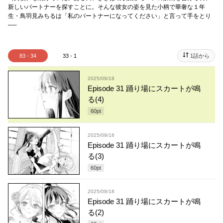
新しいパートナーを探すことに。そんな彼女の姿を見た小柄で華奢な１年
生・鳥羽見みちるは「私のパートナーになってください」と言って手をとり
──
83 - 34
33 - 1
1話から
2025/09/18
Episode 31 踊り場にスカートが鳴
る(4)
60
pt
2025/09/18
Episode 31 踊り場にスカートが鳴
る(3)
60
pt
2025/09/18
Episode 31 踊り場にスカートが鳴
る(2)