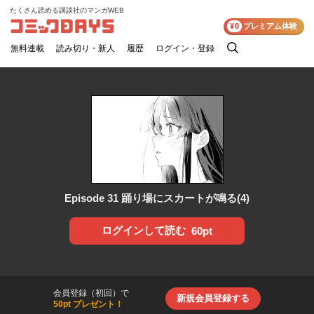
たくさん読める講談社のマンガWEB
コミックDAYS
¥0
プレミアム体験
無料連載
読み切り・新人
履歴
ログイン・登録
検
索
Episode 31 踊り場にスカートが鳴る(4)
ログインして読む
60pt
会員登録（初回）で
新規会員登録する
50pt プレゼント！