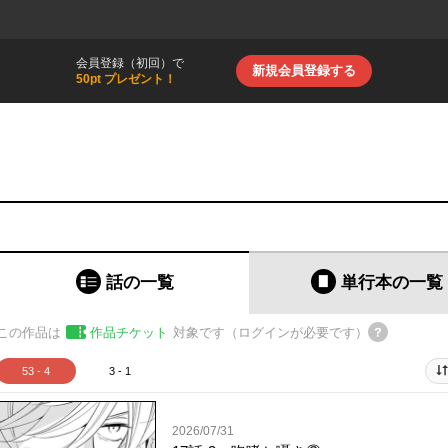
会員登録（初回）で
新規会員登録する
50pt プレゼント！
話の一覧
単行本
の一覧
この作品は
作品チケット
対象です（ログインが必要です）
53 - 4
3 - 1
2026/07/31