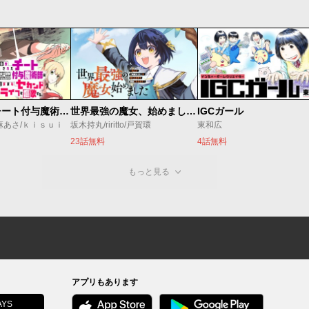
追放されたチート付与魔術師は気ままなセカンドライフを謳歌する。 ～俺は武器だけじゃなく、あらゆるものに『強化ポイント』を付与できるし、俺の意思でいつでも効果を解除できるけど、残った人たち大丈夫？～
世界最強の魔女、始めました ～私だけ『攻略サイト』を見れる世界で自由に生きます～
IGCガール
麻あさ/ｋｉｓｕｉ
坂木持丸/riritto/戸賀環
東和広
23話無料
4話無料
もっと見る
アプリもあります
YS