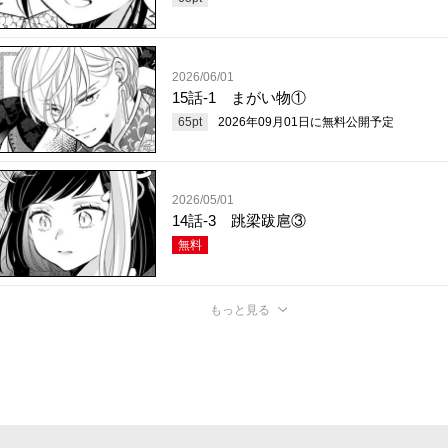
2026/06/01
15話-1 まがい物①
65
pt
2026年09月01日
に無料公開予定
2026/05/01
14話-3 跳梁跋扈③
無料
もっと見る