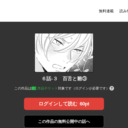
無料連載
読み
６話-３ 百舌と雛③
この作品は
作品チケット
対象です（ログインが必要です）
60pt
ログインして読む
この作品の
無料公開中の話へ