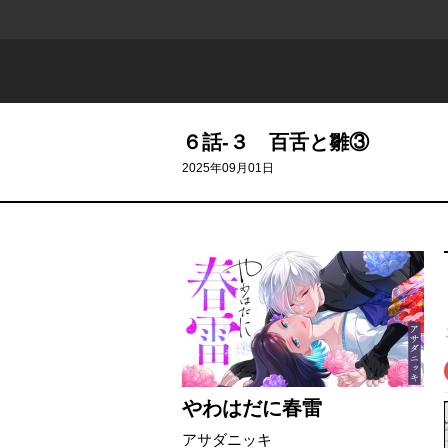
６話-３ 百舌と雛③
2025年09月01日
やわはだに春雷
アサダニッキ