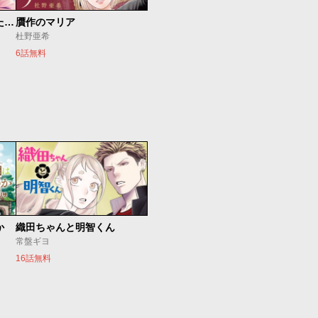
香国の下剋上〜虐げられた調香師は不遇の皇子と天下を狙う〜
贋作のマリア
杜野亜希
6話無料
か
織田ちゃんと明智くん
常盤ギヨ
16話無料