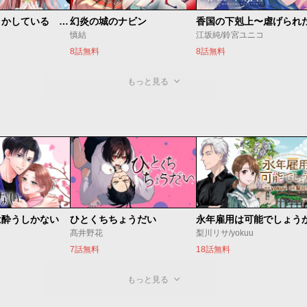
私たちはどうかしている 妻恋い
幻炎の城のナビン
慎結
江坂純/鈴宮ユニコ
8話無料
8話無料
もっと見る
は酔うしかない
ひとくちちょうだい
永年雇用は可能でしょう
髙井野花
梨川リサ/yokuu
7話無料
18話無料
もっと見る