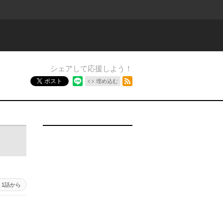
シェアして応援しよう！
RSSフィード
ポスト
埋め込む
1話から