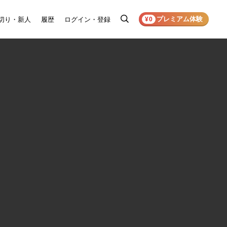
プレミアム体験
切り・新人
履歴
ログイン・登録
検
¥0
索