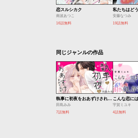
恋スルシカク
南波あつこ
安藤なつみ
16話無料
19話無料
同じジャンルの作品
執事に初夜をおあずけされてます。
こんな恋に
田島みみ
宇賀ミユキ
7話無料
4話無料