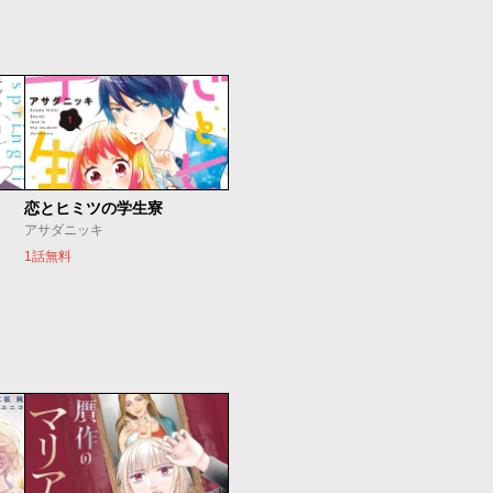
恋とヒミツの学生寮
アサダニッキ
1話無料