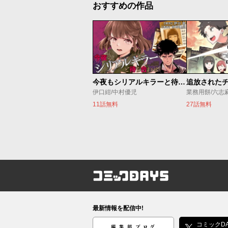
おすすめの作品
今夜もシリアルキラーと待ち合わせ
伊口紺/中村優児
業務用餅/六志
11話無料
27話無料
コミックDAYS
最新情報を配信中!
編集部ブログ
コミックDA