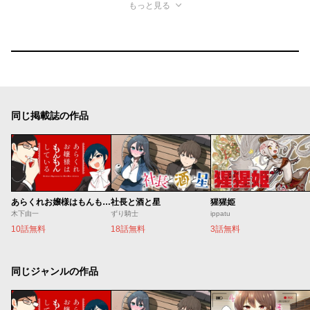
もっと見る
同じ掲載誌の作品
あらくれお嬢様はもんもんしている
社長と酒と星
猩猩姫
木下由一
ずり騎士
ippatu
10話無料
18話無料
3話無料
同じジャンルの作品