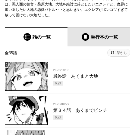
は、悪人面の警官・桑原大地。大地を絶対に落としたいエクレアと、魔界に
追い返したい大地の恋愛バトル‥‥と思いきや、エクレアがポンコツすぎて
放って置けない大地だった。
話の一覧
単行本
の一覧
全35話
1話から
2025/10/06
最終話 あくまと大地
65
pt
2025/09/29
第３４話 あくまでピンチ
65
pt