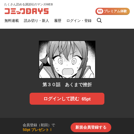
たくさん読める講談社のマンガWEB
コミックDAYS
¥0
プレミアム体験
無料連載
読み切り・新人
履歴
ログイン・登録
検
索
第３０話 あくまで挫折
ログインして読む
65pt
会員登録（初回）で
新規会員登録する
50pt プレゼント！