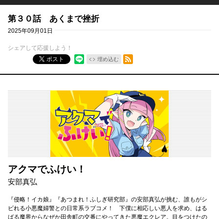
第３０話 あくまで挫折
2025年09月01日
シェアして応援しよう！
RSSフィード
ポスト
埋め込む
アクマでふけい！
安部真弘
『侵略！イカ娘』『あつまれ！ふしぎ研究部』の安部真弘が挑む、誰もがシ
ビれる小悪魔婦警との日常系ラブコメ！ 下僕に相応しい悪人を求め、はる
ばる魔界からなぜか田舎町の交番にやってきた悪魔エクレア。目をつけたの