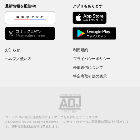
最新情報を配信中!
アプリもあります
編集部ブログ
コミックDAYS
@comicdays_team
お知らせ
利用規約
ヘルプ／使い方
プライバシーポリシー
外部送信について
特定商取引法の表示
コミックDAYSは正規版配信サイトマークを取得したサービスです。
©
KODANSHA Ltd.
All rights reserved. このサイトのデータの著作権は講談社が保有しま
す。無断複製転載放送等は禁止します。