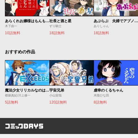
あらくれお嬢様はもんもんしている
社長と酒と星
あぶらぶ 夫婦でアブノーマルなラブしませんか？
木下由一
ずり騎士
ありしゃん
10話無料
18話無料
18話無料
おすすめの作品
魔法少女リリカルなのは EXCEEDS
宇宙兄弟
虐幸のくるちゃん
都築真紀/川上修一
小山宙哉
木陰ひな田
5話無料
120話無料
8話無料
コミックDAYS