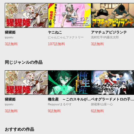
猩猩姫
ヤニねこ
アマチュアビジランテ
ippatu
にゃんにゃんファクトリー
浅村壮平/内藤光太郎
3話無料
107話無料
3話無料
同じジャンルの作品
猩猩姫
種生産 ～このスキルがチートだとまだ誰も気付いていない～
ベオグラードメトロの子供たち
ippatu
Reppuu/まるやす
隷蔵庫/山座一心
3話無料
9話無料
6話無料
おすすめの作品