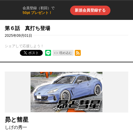
会員登録（初回）で
新規会員登録する
50pt プレゼント！
第６話 真打ち登場
2025年09月01日
シェアして応援しよう！
RSSフィード
ポスト
埋め込む
昴と彗星
しげの秀一