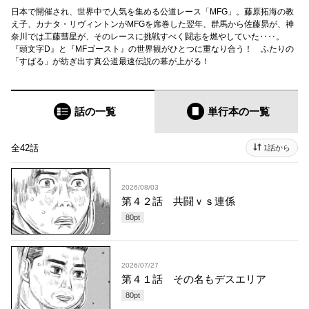
日本で開催され、世界中で人気を集める公道レース「MFG」。藤原拓海の教
え子、カナタ・リヴィントンがMFGを席巻した翌年、群馬から佐藤昴が、神
奈川では工藤彗星が、そのレースに挑戦すべく闘志を燃やしていた‥‥。
『頭文字D』と『MFゴースト』の世界観がひとつに重なり合う！ ふたりの
「すばる」が紡ぎ出す真公道最速伝説の幕が上がる！
話の一覧
単行本
の一覧
全42話
1話から
2026/08/03
第４２話 共闘ｖｓ連係
80
pt
2026/07/27
第４１話 その名もデスエリア
80
pt