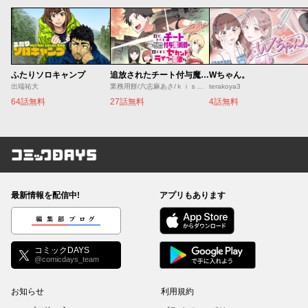
ふたりソロキャンプ
追放されたチート付与魔術師は気ままなセカンドライフを謳歌する。 ～俺は武器だけじゃなく、あらゆるものに『強化ポイント』を付与できるし、俺の意思でいつでも効果を解除できるけど、残った人たち大丈夫？～
Wちゃん。
出端祐大
業務用餅/六志麻あさ/ｋｉｓｕｉ
terakoya3
64話無料
27話無料
4話無料
コミックDAYS
最新情報を配信中!
アプリもあります
編集部ブログ
コミックDAYS
@comicdays_team
お知らせ
利用規約