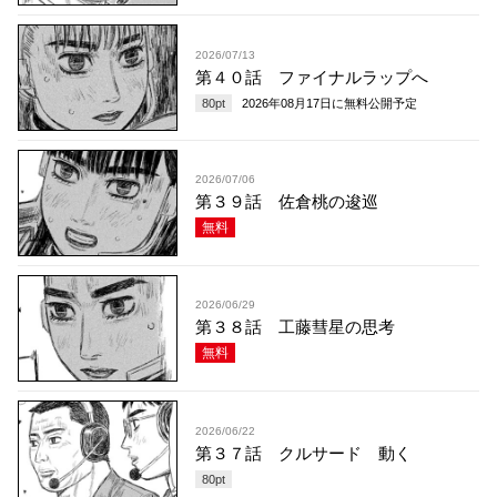
2026/07/13
第４０話 ファイナルラップへ
80
pt
2026年08月17日
に無料公開予定
2026/07/06
第３９話 佐倉桃の逡巡
無料
2026/06/29
第３８話 工藤彗星の思考
無料
2026/06/22
第３７話 クルサード 動く
80
pt