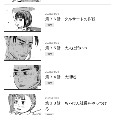
2026/06/08
第３６話 クルサードの作戦
80
pt
2026/06/01
第３５話 大人は汚いべ
80
pt
2026/05/25
第３４話 大混戦
80
pt
2026/05/18
第３３話 ちゃびん社長をやっつけ
ろ
80
pt