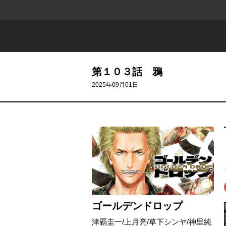
第１０３話 鴉
2025年09月01日
ゴールデンドロップ
津覇圭一
/
上月亮
/
草下シンヤ
/
神里純