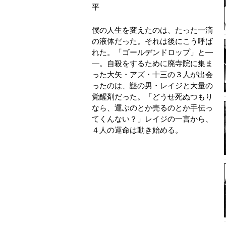
平
僕の人生を変えたのは、たった一滴
の液体だった。それは後にこう呼ば
れた。「ゴールデンドロップ」と―
―。自殺をするために廃寺院に集ま
った大矢・アズ・十三の３人が出会
ったのは、謎の男・レイジと大量の
覚醒剤だった。「どうせ死ぬつもり
なら、運ぶのとか売るのとか手伝っ
てくんない？」レイジの一言から、
４人の運命は動き始める。