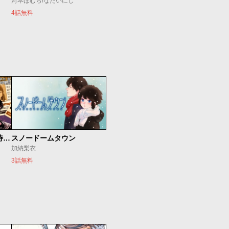
河本ほむら/なだいにし
4話無料
今夜もシリアルキラーと待ち合わせ
スノードームタウン
加納梨衣
3話無料