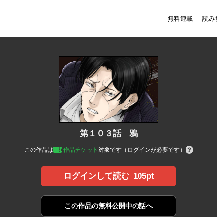
無料連載
読み
第１０３話 鴉
この作品は
作品チケット
対象です（ログインが必要です）
105pt
ログインして読む
この作品の
無料公開中の話へ