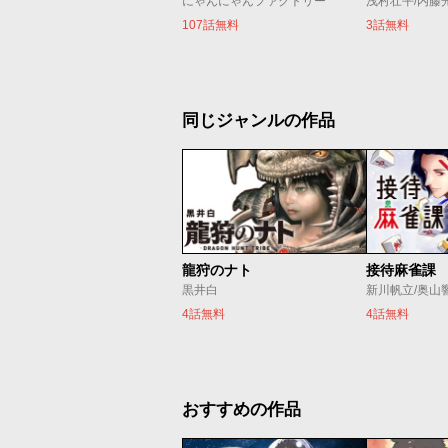
にゃんにゃんファクトリー
浅村壮平/内藤
107話無料
3話無料
同じジャンルの作品
龍狩のナト
接待麻雀課
黒井白
新川帆立/奥山
4話無料
4話無料
おすすめの作品