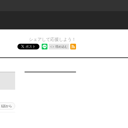
シェアして応援しよう！
RSSフィード
ポスト
埋め込む
1話から