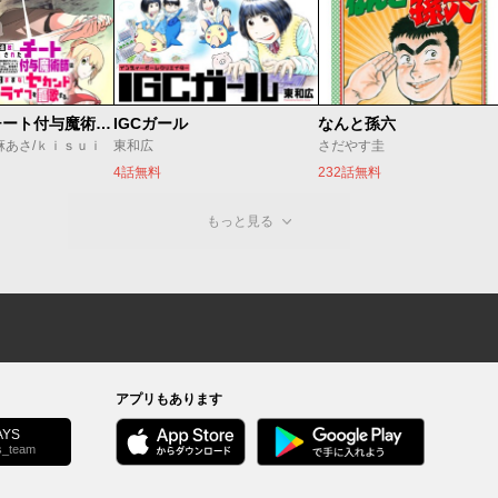
追放されたチート付与魔術師は気ままなセカンドライフを謳歌する。 ～俺は武器だけじゃなく、あらゆるものに『強化ポイント』を付与できるし、俺の意思でいつでも効果を解除できるけど、残った人たち大丈夫？～
IGCガール
なんと孫六
麻あさ/ｋｉｓｕｉ
東和広
さだやす圭
4話無料
232話無料
もっと見る
アプリもあります
YS
s_team