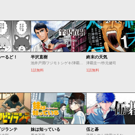
わーるど！
半沢直樹
終末の天気
池井戸潤/フジモトシゲキ/津覇圭一
津覇圭一/作元健司
1話無料
1話無料
ビジランテ
妹は知っている
伍と碁