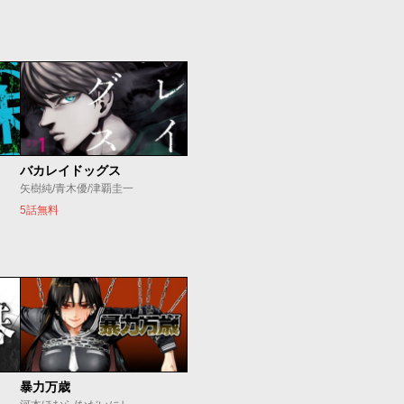
バカレイドッグス
矢樹純/青木優/津覇圭一
5話無料
暴力万歳