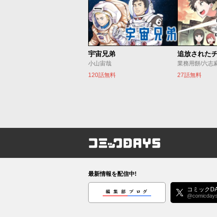
宇宙兄弟
小山宙哉
業務用餅/六志
120話無料
27話無料
コミックDAYS
最新情報を配信中!
編集部ブログ
コミックDA
@comicday