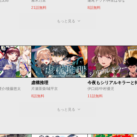
光太郎
雁木万里
蓮尾トウト/仲里はるな
21話無料
8話無料
もっと見る
虚構推理
響介/後藤悠太
片瀬茶柴/城平京
伊口紺/中村優児
8話無料
11話無料
もっと見る