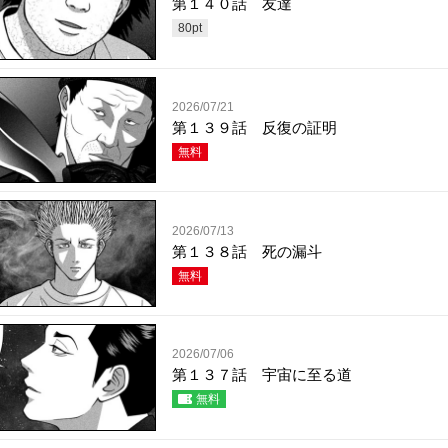
第１４０話 友達
80
pt
2026/07/21
第１３９話 反復の証明
無料
2026/07/13
第１３８話 死の漏斗
無料
2026/07/06
第１３７話 宇宙に至る道
無料