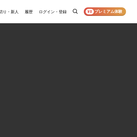
プレミアム体験
切り・新人
履歴
ログイン・登録
検
¥0
索