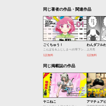
同じ著者の作品・関連作品
ごくちゅう！
わんダフル
こんぱる＆ふじしまぺポ/草下シンヤ/雨宮
上月亮
1話無料
1話無料
同じ掲載誌の作品
ヤニねこ
アマチュア