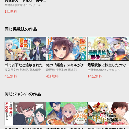
異世界カード無双 魔神殺しのＦランク冒険者
桑野和明/菅原イチバ/りーん
1話無料
同じ掲載誌の作品
ゴミ以下だと追放された使用人、実は前世賢者です ～史上最強の賢者、世界最高峰の学園に通う～
俺の『鑑定』スキルがチートすぎて
最弱貴族に転生したので悪役たちを集めてみた
夜分長文/矢部利恩/蔓木鋼音
龍牙翔/澄守彩/冬馬来彩
空野進/sorani/ファルまろ
4話無料
4話無料
14話無料
同じジャンルの作品