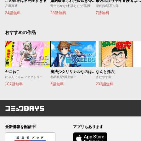
この世界は不完全すぎる
婚約破棄された飯炊き令嬢の私は冷酷公爵と専属契約しました～ですが胃袋を掴んだ結果、冷たかった公爵様がどんどん優しくなっています～
最強出戻り中年冒険者は、今さら命なんてかけたくない
左藤真通
青空あかな/七福あくび/黒裄
斯道歩/明石六郎
24話無料
28話無料
7話無料
おすすめの作品
ヤニねこ
魔法少女リリカルなのは EXCEEDS
なんと孫六
にゃんにゃんファクトリー
都築真紀/川上修一
さだやす圭
107話無料
5話無料
232話無料
コミックDAYS
最新情報を配信中!
アプリもあります
編集部ブログ