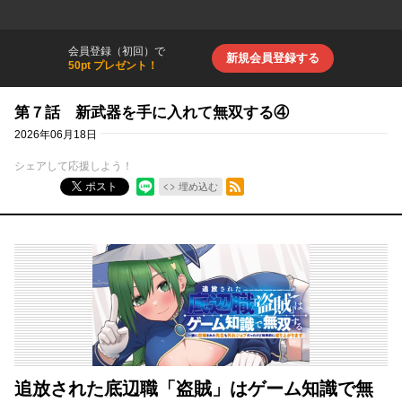
会員登録（初回）で
新規会員登録する
50pt プレゼント！
第７話 新武器を手に入れて無双する④
2026年06月18日
シェアして応援しよう！
RSSフィード
ポスト
埋め込む
追放された底辺職「盗賊」はゲーム知識で無