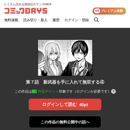
たくさん読める講談社のマンガWEB
コミックDAYS
¥0
プレミアム体験
無料連載
読み切り・新人
履歴
ログイン・登録
検
索
第７話 新武器を手に入れて無双する④
この作品は
作品チケット
対象です（ログインが必要です）
ログインして読む
40pt
この作品の
無料公開中の話へ