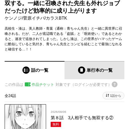
双する。一緒に召喚された先生も外れジョブ
だったけど効率的に成り上がります
ケンノジ
/
菅原イチバ
/
カラスBTK
高校生・湊は、美人教師・青葉（通称：青ちゃん先生）と一緒に異世界に召
喚される。だが、二人が底辺職である「盗賊」と「呪術使い」であるとわか
ると、速攻で追放されてしまった。しかし湊は、この世界がハマったゲーム
に酷似していると気付き、青ちゃん先生とコンビを組むことで最強になれる
と確信する…！！
話の一覧
単行本
の一覧
この作品は
作品チケット
対象です（ログインが必要です）
全24話
1話から
2026/08/06
第８話 3人相手でも無双する②
無料