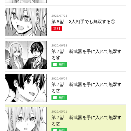
2026/07/23
第８話 3人相手でも無双する①
無料
2026/06/18
第７話 新武器を手に入れて無双す
る④
無料
2026/06/04
第７話 新武器を手に入れて無双す
る③
無料
2026/05/21
第７話 新武器を手に入れて無双す
る②
無料