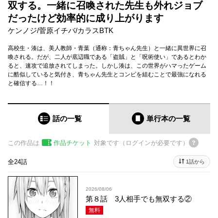
双する。一緒に召喚された先生も外れジョブ
だったけど効率的に成り上がります
ケンノジ
/
菅原イチバ
/
カラスBTK
高校生・湊は、美人教師・青葉（通称：青ちゃん先生）と一緒に異世界に召
喚される。だが、二人が底辺職である「盗賊」と「呪術使い」であるとわか
ると、速攻で追放されてしまった。しかし湊は、この世界がハマったゲーム
に酷似していると気付き、青ちゃん先生とコンビを組むことで最強になれる
と確信する…！！
話の一覧
単行本
の一覧
この作品は
作品チケット
対象です（ログインが必要です）
全24話
1話から
2026/08/06
第８話 3人相手でも無双する②
無料