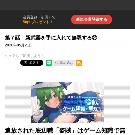
会員登録（初回）で
新規会員登録する
50pt プレゼント！
第７話 新武器を手に入れて無双する②
2026年05月21日
シェアして応援しよう！
RSSフィード
ポスト
埋め込む
追放された底辺職「盗賊」はゲーム知識で無