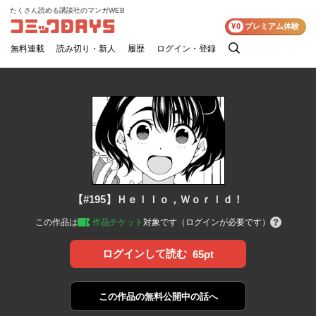
たくさん読める講談社のマンガWEB
コミックDAYS
¥0
プレミアム体験
無料連載
読み切り・新人
履歴
ログイン・登録
検
索
【#195】Ｈｅｌｌｏ，Ｗｏｒｌｄ！
この作品は
作品チケット
対象です（ログインが必要です）
ログインして読む
65pt
この作品の
無料公開中の話へ