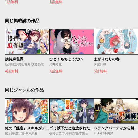
1話無料
1話無料
同じ掲載誌の作品
接待麻雀課
ひとくちちょうだい
まがりなりの春
新川帆立/奥山響介/後藤悠太
髙井野花
伊波日和
4話無料
7話無料
5話無料
同じジャンルの作品
俺の『鑑定』スキルがチートすぎて
ゴミ以下だと追放された使用人、実は前世賢者です ～史上最強の賢者、世界最高峰の学園に通う～
Ｓランクパーティから解雇された【呪具師】～『呪いのアイテム』しか作れませんが、その性能はアーティファクト級なり……！～
龍牙翔/澄守彩/冬馬来彩
夜分長文/矢部利恩/蔓木鋼音
ＬＡ軍/小川錦