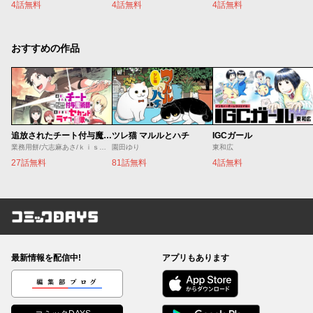
4話無料
4話無料
4話無料
おすすめの作品
追放されたチート付与魔術師は気ままなセカンドライフを謳歌する。 ～俺は武器だけじゃなく、あらゆるものに『強化ポイント』を付与できるし、俺の意思でいつでも効果を解除できるけど、残った人たち大丈夫？～
ツレ猫 マルルとハチ
IGCガール
業務用餅/六志麻あさ/ｋｉｓｕｉ
園田ゆり
東和広
27話無料
81話無料
4話無料
コミックDAYS
最新情報を配信中!
アプリもあります
編集部ブログ