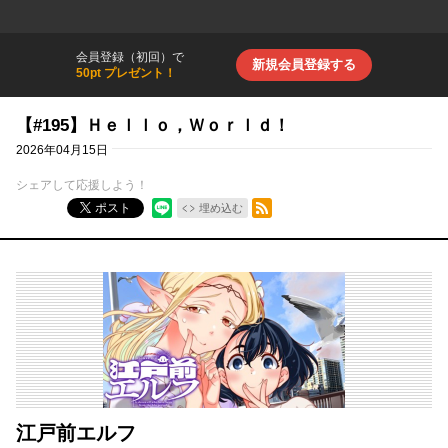
会員登録（初回）で
新規会員登録する
50pt プレゼント！
【#195】Ｈｅｌｌｏ，Ｗｏｒｌｄ！
2026年04月15日
シェアして応援しよう！
RSSフィード
ポスト
埋め込む
江戸前エルフ