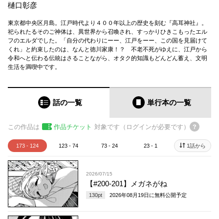
樋口彰彦
東京都中央区月島。江戸時代より４００年以上の歴史を刻む『高耳神社』。
祀られたるそのご神体は、異世界から召喚され、すっかりひきこもったエル
フのエルダでした。「自分の代わりにーー、江戸をーー、この国を見届けて
くれ」と約束したのは、なんと徳川家康！？ 不老不死がゆえに、江戸から
令和へと伝わる伝統はさることながら、オタク的知識もどんどん蓄え、文明
生活を満喫中です。
話の一覧
単行本
の一覧
この作品は
作品チケット
対象です（ログインが必要です）
173 - 124
123 - 74
73 - 24
23 - 1
1話から
2026/07/15
【#200-201】メガネがね
130
pt
2026年08月19日
に無料公開予定