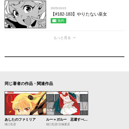
2025/10/15
【#182-183】やりたない巫女
無料
もっと見る
同じ著者の作品・関連作品
あしたのファミリア
ルー＝ガルー 忌避すべき狼
樋口彰彦
樋口彰彦/京極夏彦