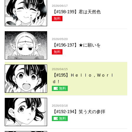
2026/06/17
【#198-199】君は天然色
無料
2026/05/20
【#196-197】★に願いを
無料
2026/04/15
【#195】Ｈｅｌｌｏ，Ｗｏｒｌ
ｄ！
無料
2026/03/18
【#192-194】笑う犬の参拝
無料