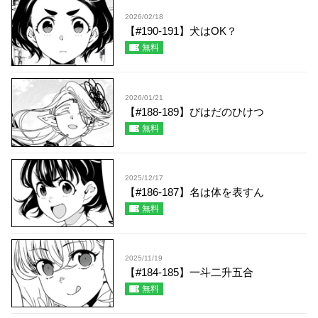
2026/02/18
【#190-191】犬はOK？
無料
2026/01/21
【#188-189】びはだのひけつ
無料
2025/12/17
【#186-187】名は体を表すん
無料
2025/11/19
【#184-185】一斗二升五合
無料