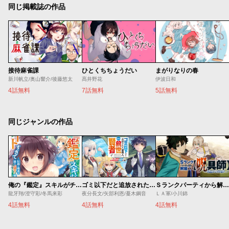
同じ掲載誌の作品
接待麻雀課
ひとくちちょうだい
まがりなりの春
新川帆立/奥山響介/後藤悠太
髙井野花
伊波日和
4話無料
7話無料
5話無料
同じジャンルの作品
俺の『鑑定』スキルがチートすぎて
ゴミ以下だと追放された使用人、実は前世賢者です ～史上最強の賢者、世界最高峰の学園に通う～
Ｓランクパーティから解雇された【呪具師】～『呪いのアイテム』しか作れませんが、その性能はアーティファクト級なり……！～
龍牙翔/澄守彩/冬馬来彩
夜分長文/矢部利恩/蔓木鋼音
ＬＡ軍/小川錦
4話無料
4話無料
4話無料