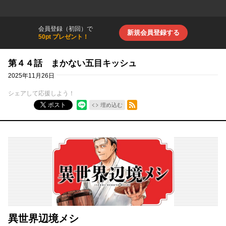
会員登録（初回）で
新規会員登録する
50pt プレゼント！
第４４話 まかない五目キッシュ
2025年11月26日
シェアして応援しよう！
RSSフィード
ポスト
埋め込む
異世界辺境メシ