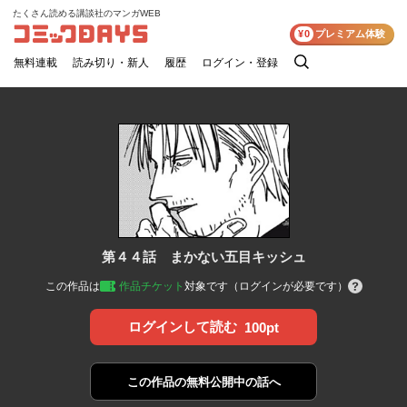
たくさん読める講談社のマンガWEB
コミックDAYS
¥0
プレミアム体験
無料連載
読み切り・新人
履歴
ログイン・登録
検
索
第４４話 まかない五目キッシュ
この作品は
作品チケット
対象です（ログインが必要です）
ログインして読む
100pt
この作品の
無料公開中の話へ