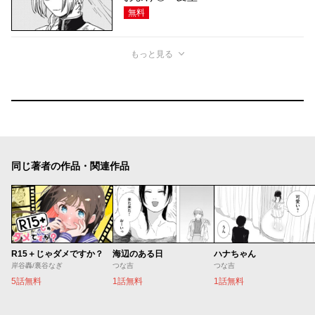
無料
もっと見る
同じ著者の作品・関連作品
R15＋じゃダメですか？
海辺のある日
ハナちゃん
岸谷轟/裏谷なぎ
つな吉
つな吉
5話無料
1話無料
1話無料