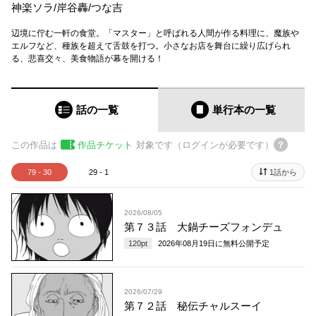
神楽ソラ
/
岸谷轟
/
つな吉
辺境に佇む一軒の食堂。「マスター」と呼ばれる人間が作る料理に、魔族や
エルフなど、種族を超えて舌鼓を打つ。小さなお店を舞台に繰り広げられ
る、悲喜交々、美食物語が幕を開ける！
話の一覧
単行本
の一覧
この作品は
作品チケット
対象です（ログインが必要です）
79 - 30
29 - 1
1話から
2026/08/05
第７３話 大鍋チーズフォンデュ
120
pt
2026年08月19日
に無料公開予定
2026/07/29
第７２話 秘伝チャルスーイ