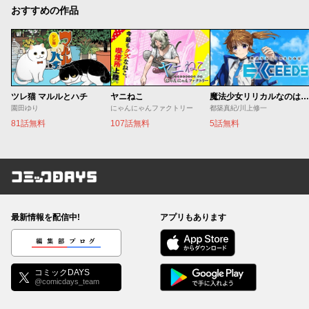
おすすめの作品
ツレ猫 マルルとハチ
ヤニねこ
魔法少女リリカルなのは EXCEEDS
園田ゆり
にゃんにゃんファクトリー
都築真紀/川上修一
81話無料
107話無料
5話無料
コミックDAYS
最新情報を配信中!
アプリもあります
編集部ブログ
コミックDAYS
@comicdays_team