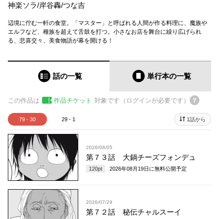
神楽ソラ
/
岸谷轟
/
つな吉
辺境に佇む一軒の食堂。「マスター」と呼ばれる人間が作る料理に、魔族や
エルフなど、種族を超えて舌鼓を打つ。小さなお店を舞台に繰り広げられ
る、悲喜交々、美食物語が幕を開ける！
話の一覧
単行本
の一覧
この作品は
作品チケット
対象です（ログインが必要です）
79 - 30
29 - 1
1話から
2026/08/05
第７３話 大鍋チーズフォンデュ
120
pt
2026年08月19日
に無料公開予定
2026/07/29
第７２話 秘伝チャルスーイ