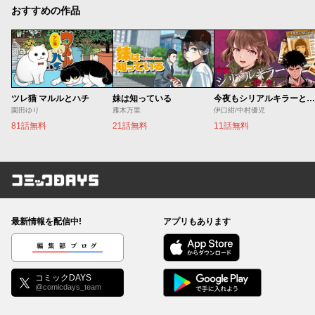
おすすめの作品
ツレ猫 マルルとハチ
妹は知っている
今夜もシリアルキラーと待ち合わせ
園田ゆり
雁木万里
伊口紺/中村優児
81話無料
21話無料
11話無料
コミックDAYS
最新情報を配信中!
アプリもあります
編集部ブログ
コミックDAYS
@comicdays_team