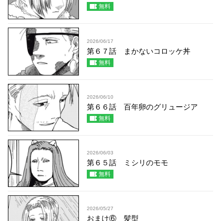
無料
2026/06/17
第６７話 まかないコロッケ丼
無料
2026/06/10
第６６話 百年卵のグリュージア
無料
2026/06/03
第６５話 ミシリのモモ
無料
2026/05/27
おまけ⑥ 髪型