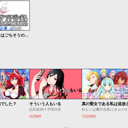
アンドロイドはごちそうの夢を見る
強でした？
そういう人もいる
品田遊/南十字明日菜
松もくば/鬱沢色素/ぷきゅの
4話無料
15話無料