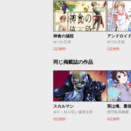
神食の値段
ゆづか正成
ゆづか正成
1話無料
1話無料
同じ掲載誌の作品
スカルマン
実は俺、最
ＭＥＩＭＵ/石ノ森章太郎
澄守彩/高橋愛
0話無料
4話無料