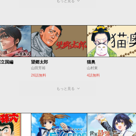
もっと見る
霸立国編
望郷太郎
猫奥
山田芳裕
山村東
26話無料
4話無料
もっと見る