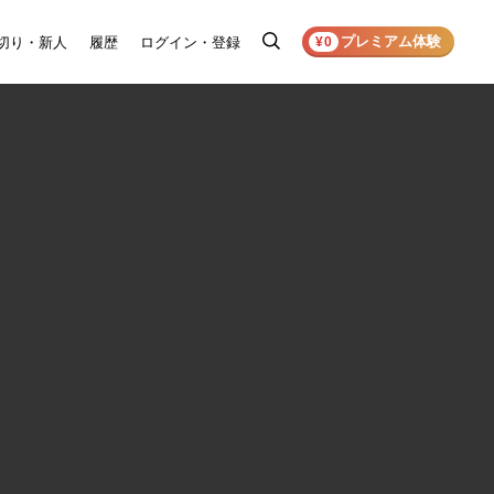
プレミアム体験
切り・新人
履歴
ログイン・登録
検
¥0
索