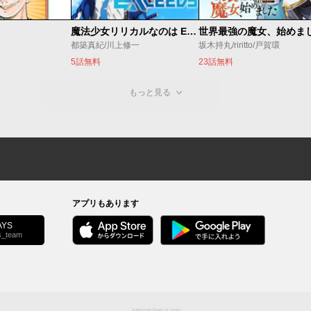
魔法少女リリカルなのは EXCEEDS
都築真紀/川上修一
坂木持丸/riritto/戸賀環
5話無料
23話無料
もっと見る
アプリもあります
YS
s_team