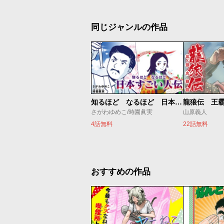
同じジャンルの作品
知るほど なるほど 日本すごい人伝
龍狼伝 王
さがわゆめこ/時園眞実
山原義人
4話無料
22話無料
おすすめの作品