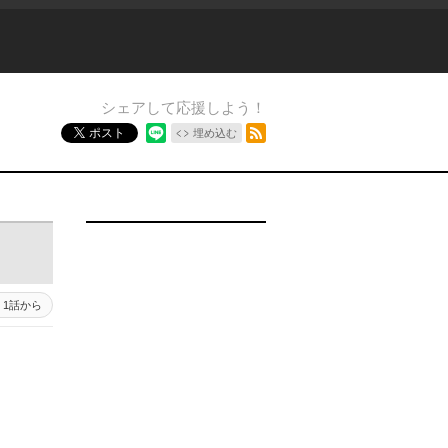
シェアして応援しよう！
RSSフィード
ポスト
埋め込む
1話から