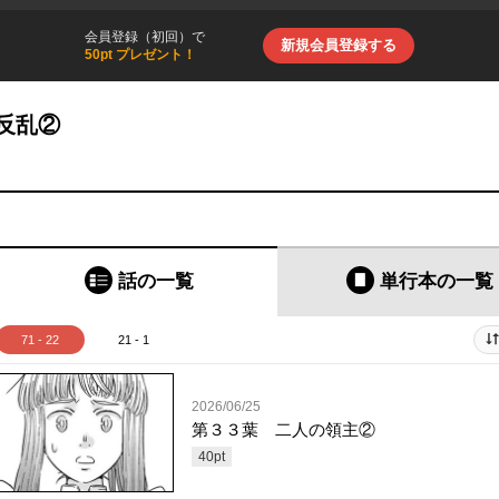
会員登録（初回）で
新規会員登録する
50pt プレゼント！
反乱②
話の一覧
単行本
の一覧
71 - 22
21 - 1
2026/06/25
第３３葉 二人の領主②
40
pt