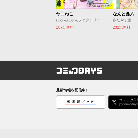
ヤニねこ
なんと孫六
にゃんにゃんファクトリー
さだやす圭
107話無料
232話無料
コミックDAYS
最新情報を配信中!
編集部ブログ
コミックDA
@comicday