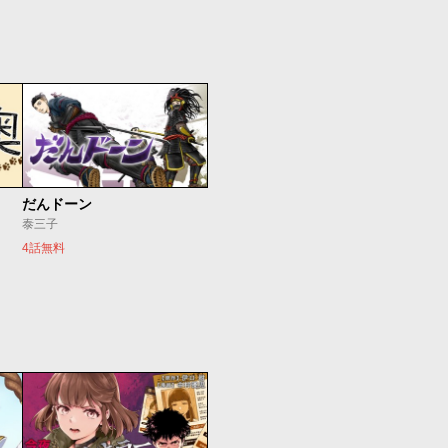
だんドーン
泰三子
4話無料