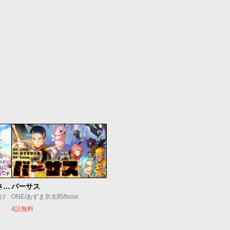
真の聖女である私は追放されました。だからこの国はもう終わりです
バーサス
すけ
ONE/あずま京太郎/bose
4話無料