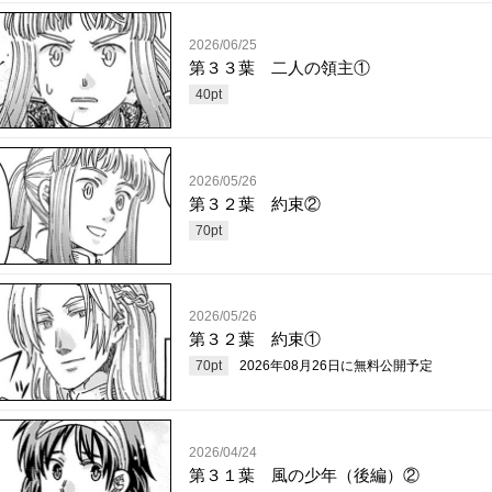
2026/06/25
第３３葉 二人の領主①
40
pt
2026/05/26
第３２葉 約束②
70
pt
2026/05/26
第３２葉 約束①
70
pt
2026年08月26日
に無料公開予定
2026/04/24
第３１葉 風の少年（後編）②