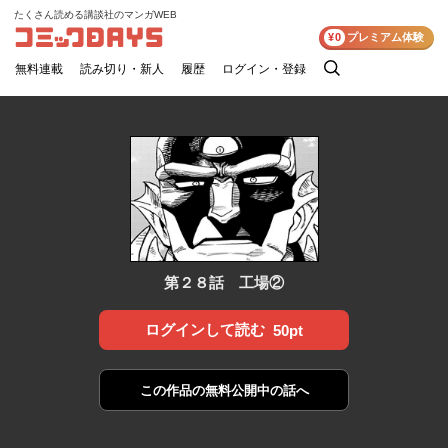
たくさん読める講談社のマンガWEB
コミックDAYS
¥0
プレミアム体験
無料連載
読み切り・新人
履歴
ログイン・登録
検
索
第２８話 工場②
ログインして読む
50pt
この作品の
無料公開中の話へ