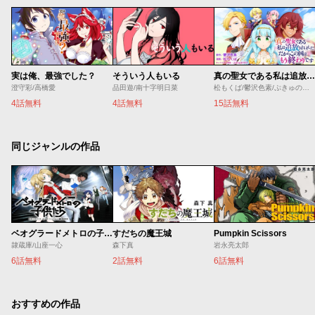
実は俺、最強でした？
そういう人もいる
真の聖女である私は追放されました。だからこの国はもう終わりです
澄守彩/高橋愛
品田遊/南十字明日菜
松もくば/鬱沢色素/ぷきゅのすけ
4話無料
4話無料
15話無料
同じジャンルの作品
ベオグラードメトロの子供たち
すだちの魔王城
Pumpkin Scissors
隷蔵庫/山座一心
森下真
岩永亮太郎
6話無料
2話無料
6話無料
おすすめの作品