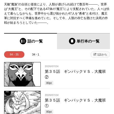
天敵“魔族”の台頭と侵攻により、人類が虐げられ続けて数百年―――。世界
は“大魔王”と、その配下である47体の“魔王”により支配されていた。人々は怯
えて暮らしながらも、世界中から選び抜かれた47人を“勇者”と名付け、魔王
軍に対抗すべく準備を進めていた。そして今、人類の存亡を懸けた決死の作
戦が始まろうとしていた―――。
話の一覧
単行本
の一覧
84 - 35
34 - 1
1話から
2026/07/24
第３５話 ギンバックＶＳ．大魔班
②
80
pt
2026/07/24
第３５話 ギンバックＶＳ．大魔班
①
80
pt