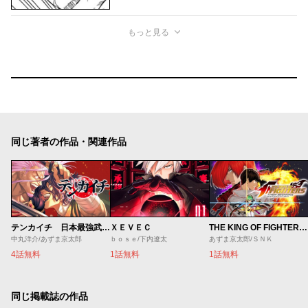
もっと見る
同じ著者の作品・関連作品
テンカイチ 日本最強武芸者決定戦
ＸＥＶＥＣ
THE KING OF FIGHTERS ～A NEW BEGINNING～
中丸洋介/あずま京太郎
ｂｏｓｅ/下内遼太
あずま京太郎/ＳＮＫ
4話無料
1話無料
1話無料
同じ掲載誌の作品