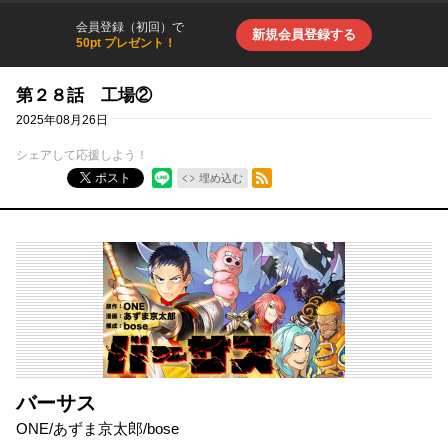
会員登録（初回）で
新規会員登録する
50pt プレゼント！
第２８話 工場②
2025年08月26日
シェアして応援しよう！
RSSフィード
ポスト
埋め込む
バーサス
ONE
/
あずま京太郎
/
bose