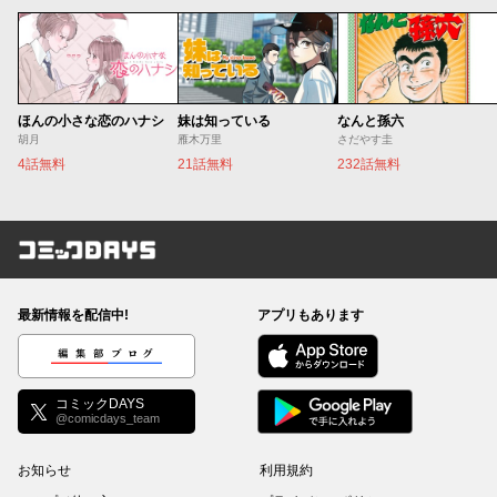
ほんの小さな恋のハナシ
妹は知っている
なんと孫六
胡月
雁木万里
さだやす圭
4話無料
21話無料
232話無料
コミックDAYS
最新情報を配信中!
アプリもあります
編集部ブログ
コミックDAYS
@comicdays_team
お知らせ
利用規約