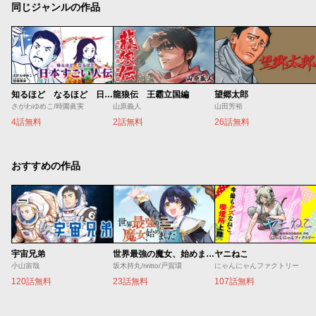
同じジャンルの作品
知るほど なるほど 日本すごい人伝
龍狼伝 王霸立国編
望郷太郎
さがわゆめこ/時園眞実
山原義人
山田芳裕
4話無料
2話無料
26話無料
おすすめの作品
宇宙兄弟
世界最強の魔女、始めました ～私だけ『攻略サイト』を見れる世界で自由に生きます～
ヤニねこ
小山宙哉
坂木持丸/riritto/戸賀環
にゃんにゃんファクトリー
120話無料
23話無料
107話無料