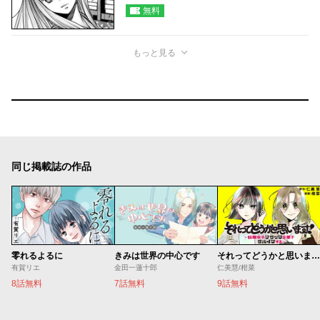
無料
もっと見る
同じ掲載誌の作品
零れるよるに
きみは世界の中心です
それってどうかと思います！～転職女子、ブラック企業でサバイブする。～
有賀リエ
金田一蓮十郎
仁美慧/柑菜
8話無料
7話無料
9話無料