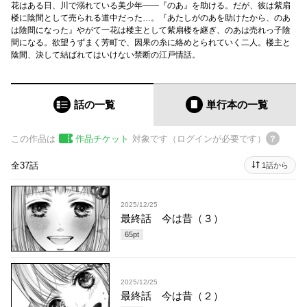
花はある日、川で溺れている美少年——『のあ』を助ける。だが、彼は紫扇
楼に陰間として売られる道中だった…。『あたしがのあを助けたから、のあ
は陰間になった』やがて一花は楼主として紫扇楼を継ぎ、のあは売れっ子陰
間になる。欲望うずまく芳町で、因果の糸に絡めとられていく二人。楼主と
陰間、決して結ばれてはいけない禁断の江戸情話。
話の一覧
単行本
の一覧
この作品は
作品チケット
対象です（ログインが必要です）
全37話
1話から
2025/12/25
最終話 今は昔（３）
65
pt
2025/12/25
最終話 今は昔（２）