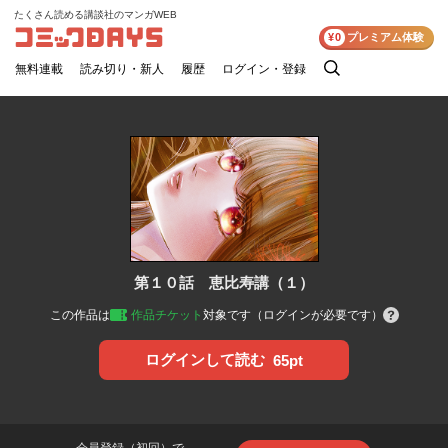
たくさん読める講談社のマンガWEB
コミックDAYS
¥0
プレミアム体験
無料連載
読み切り・新人
履歴
ログイン・登録
検
索
第１０話 恵比寿講（１）
この作品は
作品チケット
対象です（ログインが必要です）
ログインして読む
65pt