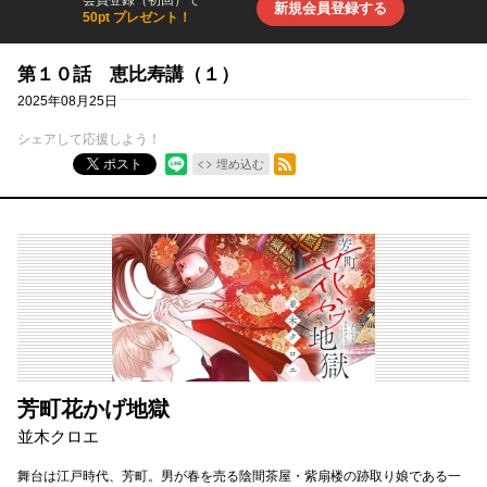
会員登録（初回）で
新規会員登録する
50pt プレゼント！
第１０話 恵比寿講（１）
2025年08月25日
シェアして応援しよう！
RSSフィード
ポスト
埋め込む
芳町花かげ地獄
並木クロエ
舞台は江戸時代、芳町。男が春を売る陰間茶屋・紫扇楼の跡取り娘である一