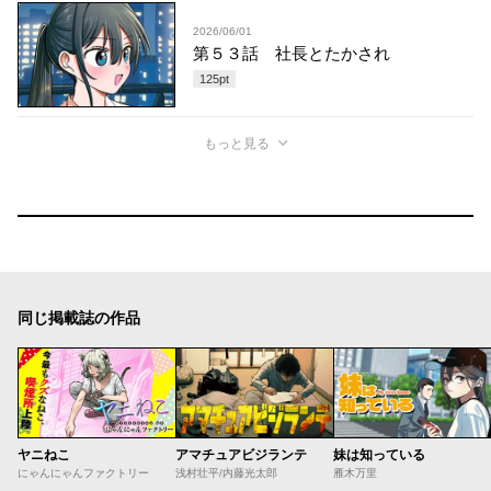
2026/06/01
第５３話 社長とたかされ
125
pt
もっと見る
同じ掲載誌の作品
ヤニねこ
アマチュアビジランテ
妹は知っている
にゃんにゃんファクトリー
浅村壮平/内藤光太郎
雁木万里