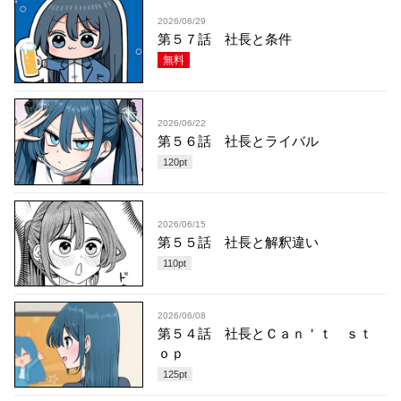
2026/06/29
第５７話 社長と条件
無料
2026/06/22
第５６話 社長とライバル
120
pt
2026/06/15
第５５話 社長と解釈違い
110
pt
2026/06/08
第５４話 社長とＣａｎ＇ｔ ｓｔ
ｏｐ
125
pt