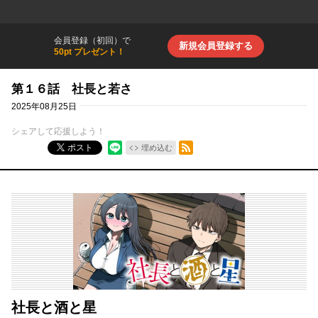
会員登録（初回）で
新規会員登録する
50pt プレゼント！
第１６話 社長と若さ
2025年08月25日
シェアして応援しよう！
RSSフィード
ポスト
埋め込む
社長と酒と星