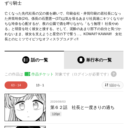
ずり騎士
亡くなった先代社長の父の後を継いで、印刷会社・井筒印刷の若社長になっ
た井筒玲奈(24)。係長の石墨憲一(37)は気を張るあまり社員達にキツくなりが
ちな玲奈を心配するが、夜の公園で酒を呷りながら「もう無理！ 社長やめ
る」と弱音を吐く彼女と接する。そして、泥酔のあまり部下の自分と気づか
れないまま、彼女を支えようと星空の下で誓う…。KOWAI!? KAWAII!! 女社
長とのヒミツでイビツなオフィスラブコメディ!!
話の一覧
単行本
の一覧
この作品は
作品チケット
対象です（ログインが必要です）
63 - 14
13 - 1
1話から
2026/08/03
第６２話 社長と一度きりの過ち
120
pt