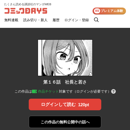
たくさん読める講談社のマンガWEB
コミックDAYS
¥0
プレミアム体験
無料連載
読み切り・新人
履歴
ログイン・登録
検
索
第１６話 社長と若さ
この作品は
作品チケット
対象です（ログインが必要です）
ログインして読む
120pt
この作品の
無料公開中の話へ