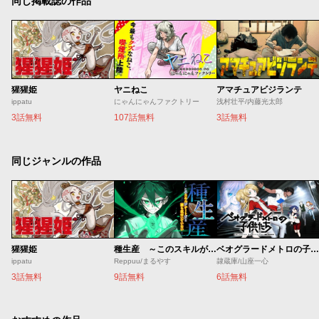
同じ掲載誌の作品
猩猩姫
ヤニねこ
アマチュアビジランテ
ippatu
にゃんにゃんファクトリー
浅村壮平/内藤光太郎
3話無料
107話無料
3話無料
同じジャンルの作品
猩猩姫
種生産 ～このスキルがチートだとまだ誰も気付いていない～
ベオグラードメトロの子供たち
ippatu
Reppuu/まるやす
隷蔵庫/山座一心
3話無料
9話無料
6話無料