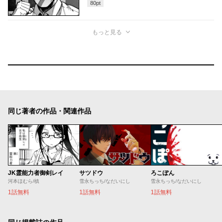
80
pt
もっと見る
同じ著者の作品・関連作品
JK霊能力者御剣レイ
サツドウ
ろこぽん
河本ほむら/槙
雪永ちっち/なだいにし
雪永ちっち/なだいにし
1話無料
1話無料
1話無料