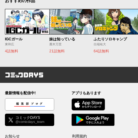
おすすめの作品
IGCガール
妹は知っている
ふたりソロキャンプ
東和広
雁木万里
出端祐大
4話無料
21話無料
64話無料
コミックDAYS
最新情報を配信中!
アプリもあります
編集部ブログ
コミックDAYS
@comicdays_team
お知らせ
利用規約