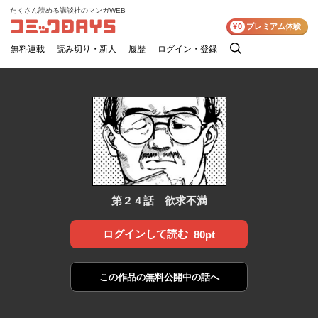
たくさん読める講談社のマンガWEB
コミックDAYS
¥0
プレミアム体験
無料連載
読み切り・新人
履歴
ログイン・登録
検
索
第２４話 欲求不満
ログインして読む
80pt
この作品の
無料公開中の話へ