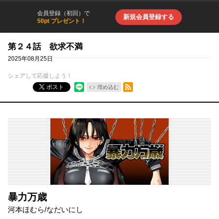
会員登録（初回）で
新規会員登録する
50pt プレゼント！
第２４話 欲求不満
2025年08月25日
シェアして応援しよう！
RSSフィード
ポスト
埋め込む
暴力万歳
河本ほむら
/
なだいにし