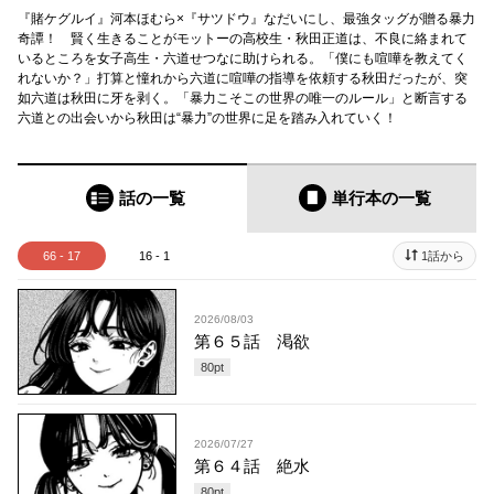
『賭ケグルイ』河本ほむら×『サツドウ』なだいにし、最強タッグが贈る暴力
奇譚！ 賢く生きることがモットーの高校生・秋田正道は、不良に絡まれて
いるところを女子高生・六道せつなに助けられる。「僕にも喧嘩を教えてく
れないか？」打算と憧れから六道に喧嘩の指導を依頼する秋田だったが、突
如六道は秋田に牙を剥く。「暴力こそこの世界の唯一のルール」と断言する
六道との出会いから秋田は“暴力”の世界に足を踏み入れていく！
話の一覧
単行本
の一覧
66 - 17
16 - 1
1話から
2026/08/03
第６５話 渇欲
80
pt
2026/07/27
第６４話 絶水
80
pt