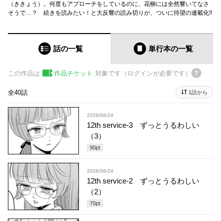
（ききょう）。何度もアプローチをしているのに、花柳には全然響いてなさ
そうで…？ 続きを読みたい！と大反響の読み切りが、ついに待望の連載化!!
話の一覧
単行本
の一覧
この作品は
作品チケット
対象です（ログインが必要です）
全40話
1話から
2026/06/24
12th service-3 ずっとうるわしい
（3）
90
pt
2026/06/24
12th service-2 ずっとうるわしい
（2）
70
pt