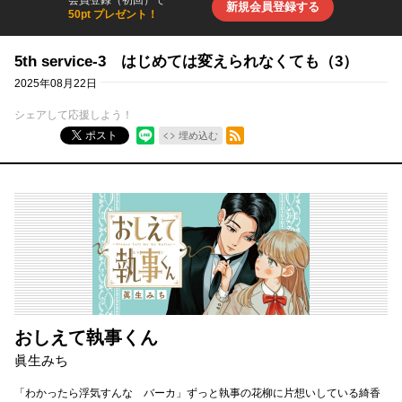
会員登録（初回）で
新規会員登録する
50pt プレゼント！
5th service-3 はじめては変えられなくても（3）
2025年08月22日
シェアして応援しよう！
RSSフィード
ポスト
埋め込む
おしえて執事くん
眞生みち
「わかったら浮気すんな バーカ」ずっと執事の花柳に片想いしている綺香