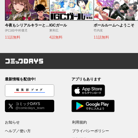
今夜もシリアルキラーと待ち合わせ
IGCガール
ボールルームへようこそ
伊口紺/中村優児
東和広
竹内友
11話無料
4話無料
11話無料
コミックDAYS
最新情報を配信中!
アプリもあります
編集部ブログ
コミックDAYS
@comicdays_team
お知らせ
利用規約
ヘルプ／使い方
プライバシーポリシー