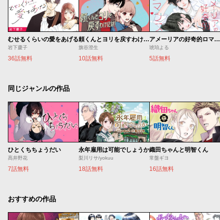
むせるくらいの愛をあげる
頼くんとヨリを戻すわけには！
アメーリアの好奇的ロマンス
岩下慶子
旗谷澄生
琥珀よる
36話無料
10話無料
5話無料
同じジャンルの作品
ひとくちちょうだい
永年雇用は可能でしょうか
織田ちゃんと明智くん
髙井野花
梨川リサ/yokuu
常盤ギヨ
7話無料
18話無料
16話無料
おすすめの作品