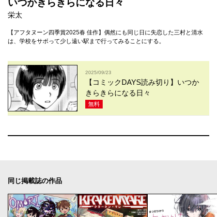
いつかきらきらになる日々
栄太
【アフタヌーン四季賞2025春 佳作】偶然にも同じ日に失恋した三村と清水
は、学校をサボって少し遠い駅まで行ってみることにする。
2025/09/23
【コミックDAYS読み切り】いつか
きらきらになる日々
無料
同じ掲載誌の作品