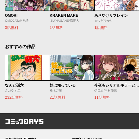
OMORI
KRAKEN MARE
あさやけリフレイン
OMOCAT/此糸縫
IZU/HAGANE/原正人
まつだひかり
3話無料
1話無料
1話無料
おすすめの作品
なんと孫六
妹は知っている
今夜もシリアルキラーと待ち合わせ
さだやす圭
雁木万里
伊口紺/中村優児
232話無料
21話無料
11話無料
コミックDAYS