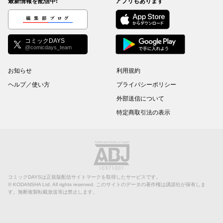
最新情報を配信中!
アプリもあります
編集部ブログ
コミックDAYS
@comicdays_team
お知らせ
利用規約
ヘルプ／使い方
プライバシーポリシー
外部送信について
特定商取引法の表示
コミックDAYSは正規版配信サイトマークを取得したサービスです。
©
KODANSHA Ltd.
All rights reserved. このサイトのデータの著作権は講談社が保有しま
す。無断複製転載放送等は禁止します。