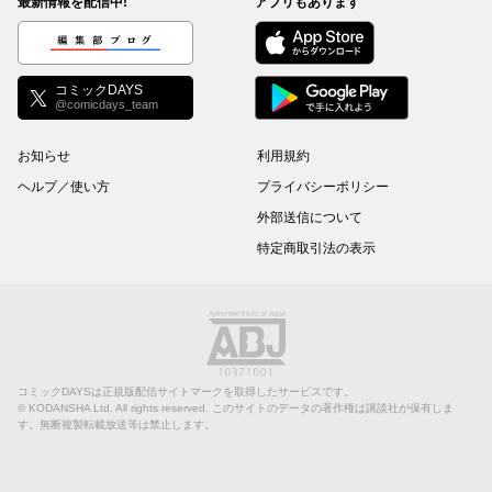
最新情報を配信中!
アプリもあります
編集部ブログ
コミックDAYS
@comicdays_team
お知らせ
利用規約
ヘルプ／使い方
プライバシーポリシー
外部送信について
特定商取引法の表示
コミックDAYSは正規版配信サイトマークを取得したサービスです。
©
KODANSHA Ltd.
All rights reserved. このサイトのデータの著作権は講談社が保有しま
す。無断複製転載放送等は禁止します。