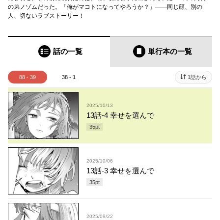
の弟ノゾムだった。「俺がマコトになってやろうか？」――同じ顔、別の
人、切ないラブストーリー！
話の一覧
単行本
の一覧
88 - 39
38 - 1
1話から
2025/10/13
13話-4 幸せを選んで
35
pt
2025/10/06
13話-3 幸せを選んで
35
pt
2025/09/22