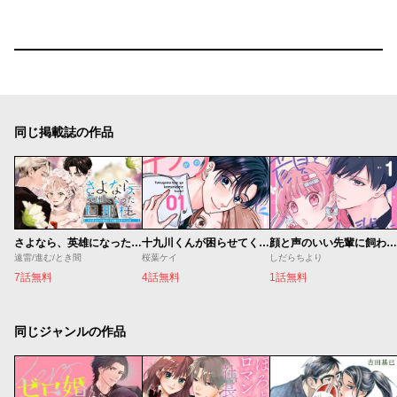
同じ掲載誌の作品
さよなら、英雄になった旦那様 ～ただ祈るだけの役立たずな妻のはずでしたが……～
十九川くんが困らせてくる！
顔と声のいい先輩に飼われてます。
遠雷/進む/とき間
桜葉ケイ
しだらちより
7話無料
4話無料
1話無料
同じジャンルの作品