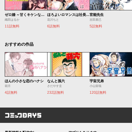
ゼロ婚 ～甘くキケンな極秘任務～
ほろよいロマンスは社長室で
官能先生
織田はるか
花川ちと
吉田基已
11話無料
6話無料
5話無料
おすすめの作品
ほんの小さな恋のハナシ
なんと孫六
宇宙兄弟
胡月
さだやす圭
小山宙哉
4話無料
232話無料
120話無料
コミックDAYS