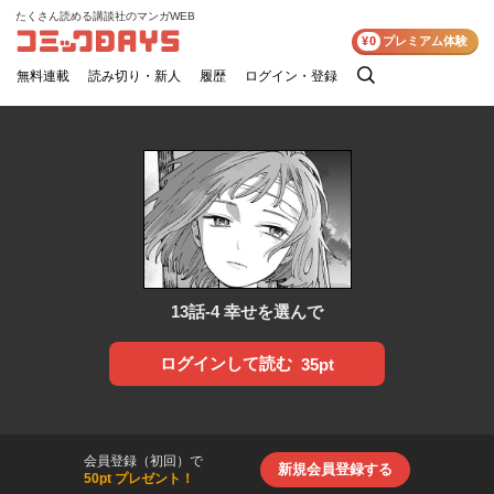
たくさん読める講談社のマンガWEB
コミックDAYS
¥0
プレミアム体験
無料連載
読み切り・新人
履歴
ログイン・登録
検
索
13話-4 幸せを選んで
ログインして読む
35pt
会員登録（初回）で
新規会員登録する
50pt プレゼント！