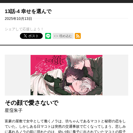
13話-4 幸せを選んで
2025年10月13日
シェアして応援しよう！
RSSフィード
ポスト
埋め込む
その顔で愛さないで
星窪朱子
富豪の屋敷で女中として働くノラは、坊ちゃんであるマコトと秘密の恋をし
ていた。しかしある日マコトは突然の交通事故で亡くなってしまう。悲しみ
に暮れるノラの前に現れたのは、幼い頃に養子に出されていたマコトの双子