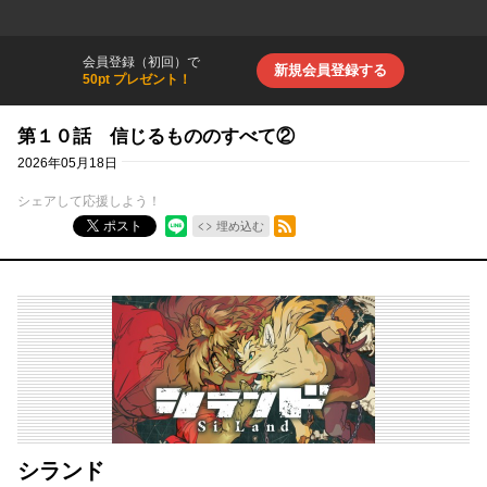
会員登録（初回）で
新規会員登録する
50pt プレゼント！
第１０話 信じるもののすべて②
2026年05月18日
シェアして応援しよう！
RSSフィード
ポスト
埋め込む
シランド