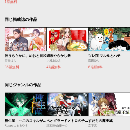
1話無料
同じ掲載誌の作品
波うららかに、めおと日和
週末やらかし飯
ツレ猫 マルルとハチ
西香はち
小村あゆみ
園田ゆり
36話無料
47話無料
81話無料
同じジャンルの作品
種生産 ～このスキルがチートだとまだ誰も気付いていない～
ベオグラードメトロの子供たち
すだちの魔王城
Reppuu/まるやす
隷蔵庫/山座一心
森下真