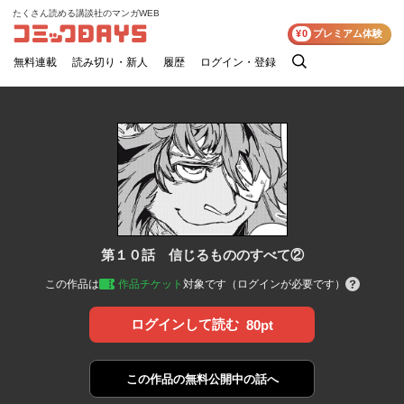
たくさん読める講談社のマンガWEB
コミックDAYS
¥0
プレミアム体験
無料連載
読み切り・新人
履歴
ログイン・登録
検
索
第１０話 信じるもののすべて②
この作品は
作品チケット
対象です（ログインが必要です）
ログインして読む
80pt
この作品の
無料公開中の話へ