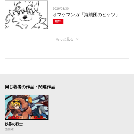
2026/03/30
オマケマンガ「海賊団のヒケツ」
無料
もっと見る
同じ著者の作品・関連作品
鉄界の戦士
墨佳遼