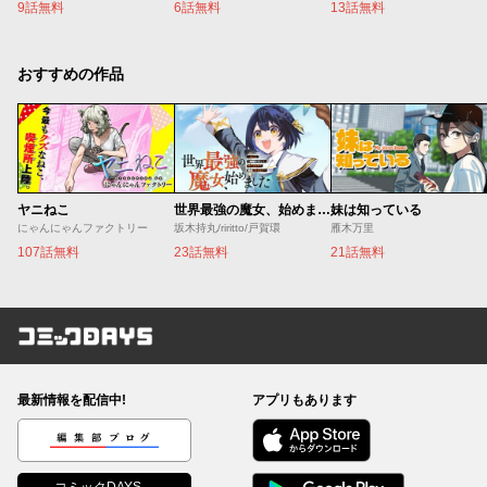
9話無料
6話無料
13話無料
おすすめの作品
ヤニねこ
世界最強の魔女、始めました ～私だけ『攻略サイト』を見れる世界で自由に生きます～
妹は知っている
にゃんにゃんファクトリー
坂木持丸/riritto/戸賀環
雁木万里
107話無料
23話無料
21話無料
コミックDAYS
最新情報を配信中!
アプリもあります
編集部ブログ