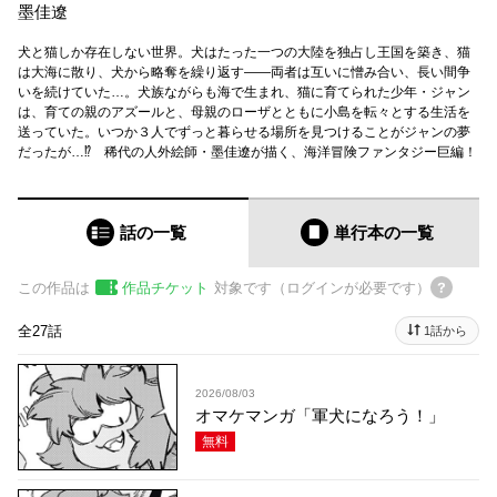
墨佳遼
犬と猫しか存在しない世界。犬はたった一つの大陸を独占し王国を築き、猫
は大海に散り、犬から略奪を繰り返す――両者は互いに憎み合い、長い間争
いを続けていた…。犬族ながらも海で生まれ、猫に育てられた少年・ジャン
は、育ての親のアズールと、母親のローザとともに小島を転々とする生活を
送っていた。いつか３人でずっと暮らせる場所を見つけることがジャンの夢
だったが…⁉ 稀代の人外絵師・墨佳遼が描く、海洋冒険ファンタジー巨編！
話の一覧
単行本
の一覧
この作品は
作品チケット
対象です（ログインが必要です）
全27話
1話から
2026/08/03
オマケマンガ「軍犬になろう！」
無料