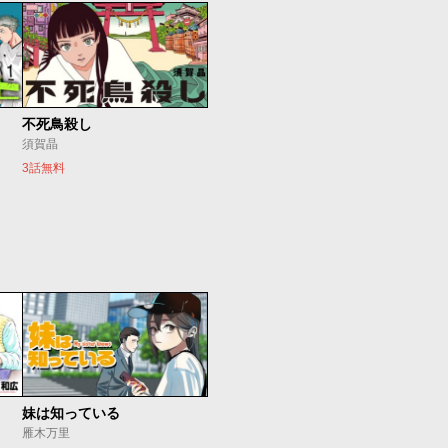
不死鳥殺し
須賀晶
3話無料
妹は知っている
雁木万里