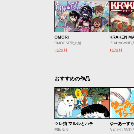
OMORI
KRAKEN M
OMOCAT/此糸縫
IZU/HAGANE
3話無料
1話無料
おすすめの作品
ツレ猫 マルルとハチ
ゆーあーす
園田ゆり
なめたけ/真野