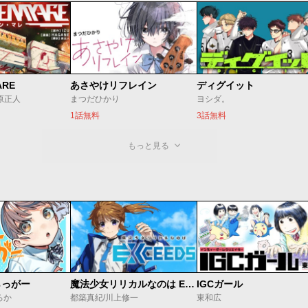
ARE
あさやけリフレイン
ディグイット
/原正人
まつだひかり
ヨシダ。
1話無料
3話無料
もっと見る
らっがー
魔法少女リリカルなのは EXCEEDS
IGCガール
ろか
都築真紀/川上修一
東和広