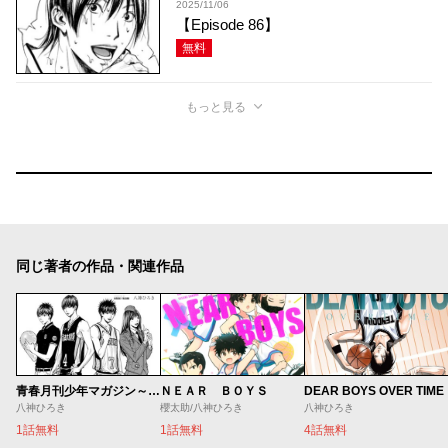
2025/11/06
【Episode 86】
無料
もっと見る
同じ著者の作品・関連作品
ＮＥＡＲ ＢＯＹＳ
DEAR BOYS OVER TIME
青春月刊少年マガジン～八神デビュー秘話～
櫻太助/八神ひろき
八神ひろき
八神ひろき
1話無料
4話無料
1話無料