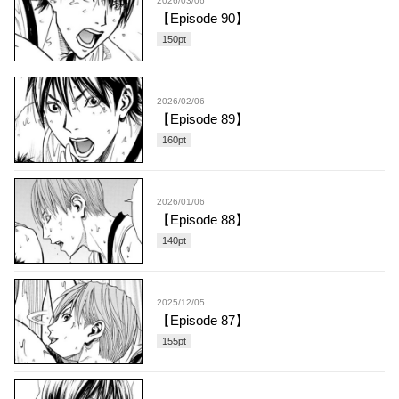
2026/03/06
【Episode 90】
150
pt
2026/02/06
【Episode 89】
160
pt
2026/01/06
【Episode 88】
140
pt
2025/12/05
【Episode 87】
155
pt