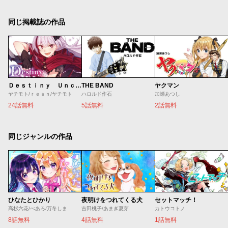
同じ掲載誌の作品
Ｄｅｓｔｉｎｙ Ｕｎｃｈａｉｎ Ｏｎｌｉｎｅ 吸血鬼少女となって、やがて『赤の魔王』と呼ばれるようになりました
THE BAND
ヤクマン
ヤチモト/ｒｅｓｎ/ヤチモト
ハロルド作石
加瀬あつし
24話無料
5話無料
2話無料
同じジャンルの作品
ひなたとひかり
夜明けをつれてくる犬
セットマッチ！
高杉六花/べあろ/万冬しま
吉田桃子/あまぎ夏芽
カトウコトノ
8話無料
4話無料
1話無料