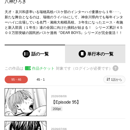
八神ひろき
天才・哀川和彦率いる瑞穂高校バスケ部のインターハイ優勝から１年････。
新たな舞台となるのは、瑞穂のライバルにして、神奈川県内でも毎年インタ
ーハイに出場している名門・湘南大相模高校。３年生になったエース・布施
と新入部員（１年生）達の全国に向けた挑戦が始まる！ シリーズ累計４５
００万部突破の国民的バスケ漫画『DEAR BOYS』シリーズが完全復活！！
話の一覧
単行本
の一覧
この作品は
作品チケット
対象です（ログインが必要です）
95 - 46
45 - 1
1話から
2026/08/06
【Episode 95】
200
pt
2026/07/06