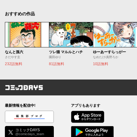
おすすめの作品
なんと孫六
ツレ猫 マルルとハチ
ゆーあーすらっがー
さだやす圭
園田ゆり
なめたけ/真野ろか
232話無料
81話無料
10話無料
コミックDAYS
最新情報を配信中!
アプリもあります
編集部ブログ
コミックDAYS
@comicdays_team