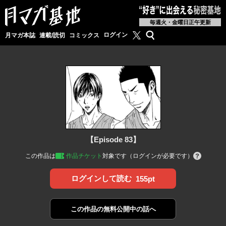
毎週火・金曜日正午更新
月マガ基地公式X
検索
ログイン
月マガ本誌
連載/読切
コミックス
【Episode 83】
この作品は
作品チケット
対象です（ログインが必要です）
ログインして読む
155pt
この作品の
無料公開中の話へ