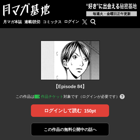
毎週火・金曜日正午更新
月マガ基地公式X
検索
ログイン
月マガ本誌
連載/読切
コミックス
【Episode 84】
この作品は
作品チケット
対象です（ログインが必要です）
ログインして読む
150pt
この作品の
無料公開中の話へ