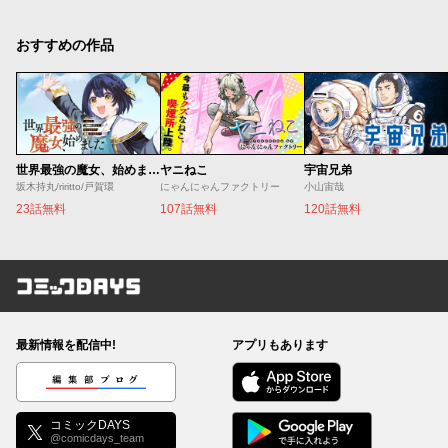
おすすめの作品
世界最強の魔女、始めました ～私だけ『攻略サイト』を見れる世界で自由に生きます～
ヤニねこ
宇宙兄弟
坂木持丸/riritto/戸賀環
にゃんにゃんファクトリー
小山宙哉
23話無料
107話無料
120話無料
コミックDAYS
最新情報を配信中!
アプリもあります
編集部ブログ
コミックDAYS
@comicdays_team