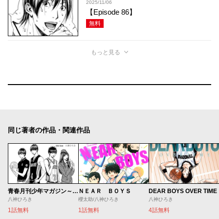
2025/11/06
【Episode 86】
無料
もっと見る
同じ著者の作品・関連作品
ＮＥＡＲ ＢＯＹＳ
DEAR BOYS OVER TIME
青春月刊少年マガジン～八神デビュー秘話～
櫻太助/八神ひろき
八神ひろき
八神ひろき
1話無料
4話無料
1話無料