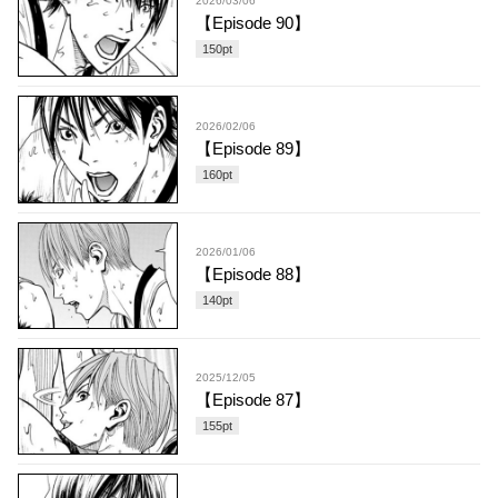
2026/03/06
【Episode 90】
150
pt
2026/02/06
【Episode 89】
160
pt
2026/01/06
【Episode 88】
140
pt
2025/12/05
【Episode 87】
155
pt