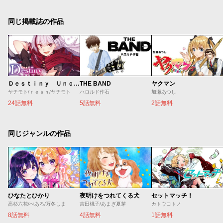
同じ掲載誌の作品
Ｄｅｓｔｉｎｙ Ｕｎｃｈａｉｎ Ｏｎｌｉｎｅ 吸血鬼少女となって、やがて『赤の魔王』と呼ばれるようになりました
THE BAND
ヤクマン
ヤチモト/ｒｅｓｎ/ヤチモト
ハロルド作石
加瀬あつし
24話無料
5話無料
2話無料
同じジャンルの作品
ひなたとひかり
夜明けをつれてくる犬
セットマッチ！
高杉六花/べあろ/万冬しま
吉田桃子/あまぎ夏芽
カトウコトノ
8話無料
4話無料
1話無料