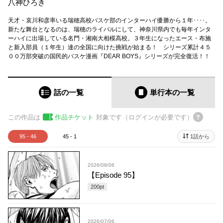
八神ひろき
天才・哀川和彦率いる瑞穂高校バスケ部のインターハイ優勝から１年････。
新たな舞台となるのは、瑞穂のライバルにして、神奈川県内でも毎年インタ
ーハイに出場している名門・湘南大相模高校。３年生になったエース・布施
と新入部員（１年生）達の全国に向けた挑戦が始まる！ シリーズ累計４５
００万部突破の国民的バスケ漫画『DEAR BOYS』シリーズが完全復活！！
話の一覧
単行本
の一覧
この作品は
作品チケット
対象です（ログインが必要です）
95 - 46
45 - 1
1話から
2026/08/06
【Episode 95】
200
pt
2026/07/06