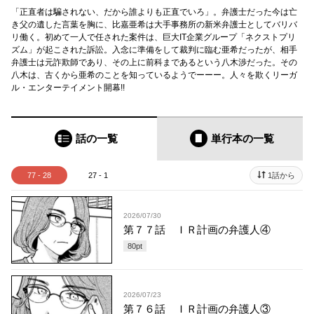
「正直者は騙されない、だから誰よりも正直でいろ」。弁護士だった今は亡
き父の遺した言葉を胸に、比嘉亜希は大手事務所の新米弁護士としてバリバ
リ働く。初めて一人で任された案件は、巨大IT企業グループ「ネクストプリ
ズム」が起こされた訴訟。入念に準備をして裁判に臨む亜希だったが、相手
弁護士は元詐欺師であり、その上に前科まであるという八木渉だった。その
八木は、古くから亜希のことを知っているようでーーー。人々を欺くリーガ
ル・エンターテイメント開幕!!
話の一覧
単行本
の一覧
77 - 28
27 - 1
1話から
2026/07/30
第７７話 ＩＲ計画の弁護人④
80
pt
2026/07/23
第７６話 ＩＲ計画の弁護人③