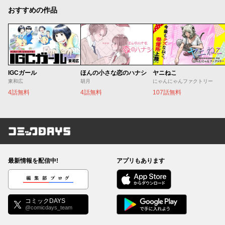
おすすめの作品
IGCガール
ほんの小さな恋のハナシ
ヤニねこ
東和広
胡月
にゃんにゃんファクトリー
4話無料
4話無料
107話無料
コミックDAYS
最新情報を配信中!
アプリもあります
編集部ブログ
コミックDAYS
@comicdays_team