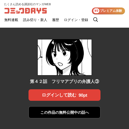
たくさん読める講談社のマンガWEB
コミックDAYS
¥0
プレミアム体験
無料連載
読み切り・新人
履歴
ログイン・登録
検
索
第４２話 フリマアプリの弁護人③
ログインして読む
90pt
この作品の
無料公開中の話へ