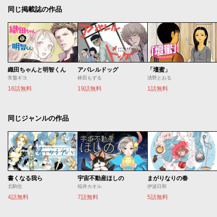
同じ掲載誌の作品
織田ちゃんと明智くん
アパレルドッグ
「壇蜜」
常盤ギヨ
林田もずる
清野とおる
16話無料
19話無料
1話無料
同じジャンルの作品
書くなる我ら
宇宙不動産ほしの
まがりなりの春
北駒生
稲井カオル
伊波日和
4話無料
7話無料
5話無料