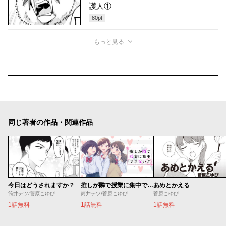
護人①
80
pt
もっと見る
同じ著者の作品・関連作品
今日はどうされますか？
推しが隣で授業に集中できない！
あめとかえる
筒井テツ/菅原こゆび
筒井テツ/菅原こゆび
菅原こゆび
1話無料
1話無料
1話無料