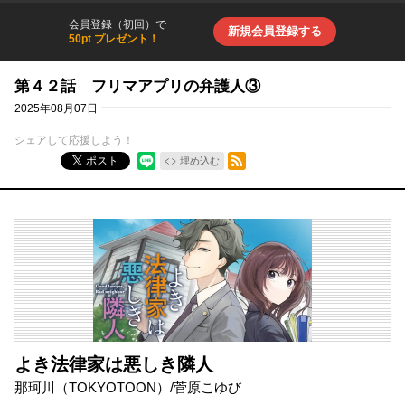
会員登録（初回）で
新規会員登録する
50pt プレゼント！
第４２話 フリマアプリの弁護人③
2025年08月07日
シェアして応援しよう！
RSSフィード
ポスト
埋め込む
よき法律家は悪しき隣人
那珂川（TOKYOTOON）
/
菅原こゆび