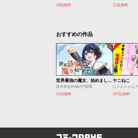
18話無料
27話無料
おすすめの作品
世界最強の魔女、始めました ～私だけ『攻略サイト』を見れる世界で自由に生きます～
ヤニねこ
坂木持丸/riritto/戸賀環
にゃんにゃん
23話無料
107話無料