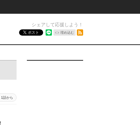
シェアして応援しよう！
RSSフィード
ポスト
埋め込む
1話から
！