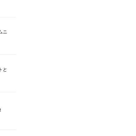
ムニ
トと
！