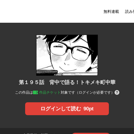
無料連載
読み
第１９５話 背中で語る！トキメキ町中華
この作品は
作品チケット
対象です（ログインが必要です）
90pt
ログインして読む