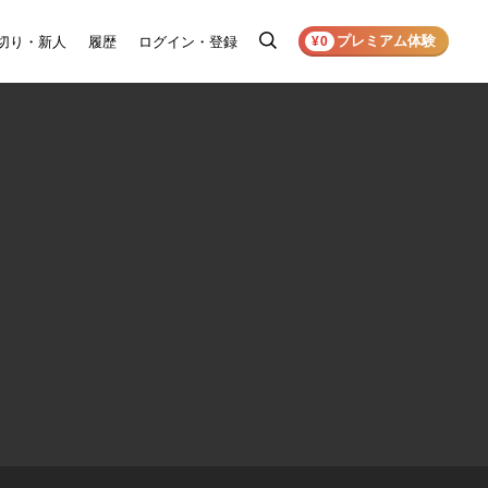
プレミアム体験
切り・新人
履歴
ログイン・登録
検
¥0
索