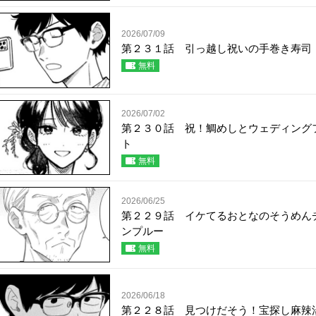
2026/07/09
第２３１話 引っ越し祝いの手巻き寿司
無料
2026/07/02
第２３０話 祝！鯛めしとウェディング
ト
無料
2026/06/25
第２２９話 イケてるおとなのそうめん
ンプルー
無料
2026/06/18
第２２８話 見つけだそう！宝探し麻辣