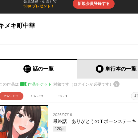
会員登録（初回）で
新規会員登録する
50pt プレゼント！
キメキ町中華
話の一覧
単行本
の一覧
この作品は
作品チケット
対象です（ログインが必要です）
232 - 133
132 - 33
32 - 1
2026/07/16
最終話 ありがとうのＴボーンステーキ
120
pt