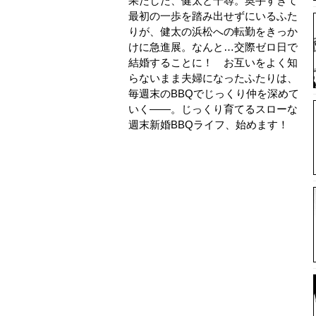
果たした、健太と千尋。奥手すぎて
最初の一歩を踏み出せずにいるふた
りが、健太の浜松への転勤をきっか
けに急進展。なんと…交際ゼロ日で
結婚することに！ お互いをよく知
らないまま夫婦になったふたりは、
毎週末のBBQでじっくり仲を深めて
いく――。じっくり育てるスローな
週末新婚BBQライフ、始めます！