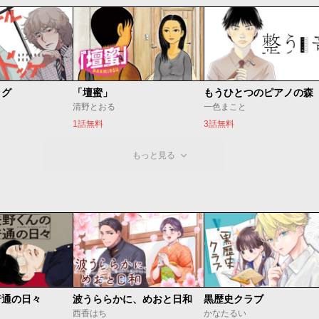
ッグ
「壇蜜」
清野とおる
一色まこと
1話無料
3話無料
もっと見る
普通の日々
波うららかに、めおと日和
黒歴史クラブ
西香はち
かなたるい