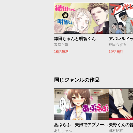
織田ちゃんと明智くん
アパレルド
常盤ギヨ
林田もずる
16話無料
19話無料
同じジャンルの作品
あぶらぶ 夫婦でアブノーマルなラブしませんか？
矢野くんの
ありしゃん
田村結衣