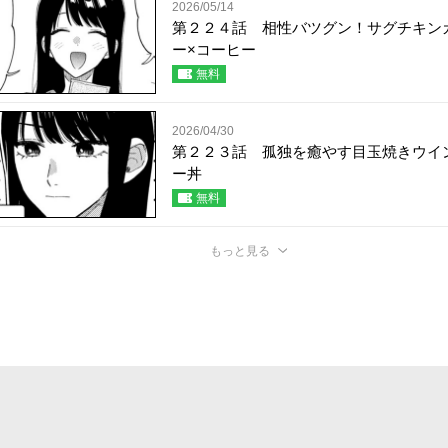
2026/05/14
第２２４話 相性バツグン！サグチキン
ー×コーヒー
無料
2026/04/30
第２２３話 孤独を癒やす目玉焼きウイ
ー丼
無料
もっと見る