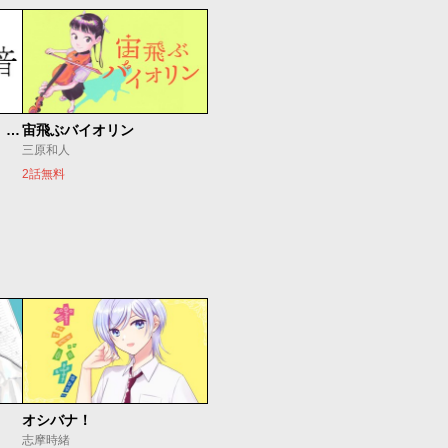
もうひとつのピアノの森 整う音
宙飛ぶバイオリン
三原和人
2話無料
オシバナ！
志摩時緒