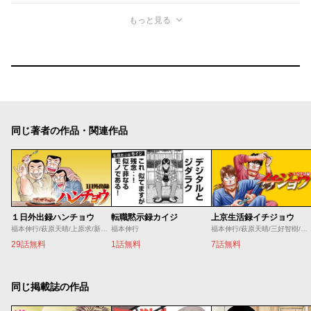
もっと見る
同じ著者の作品・関連作品
１日外出録ハンチョウ
転職黙示録カイジ
上京生活録イチジョウ
福本伸行/萩原天晴/上原求/新井和也
福本伸行
福本伸行/萩原天晴/三好智樹/瀬戸義明
29話無料
1話無料
7話無料
同じ掲載誌の作品