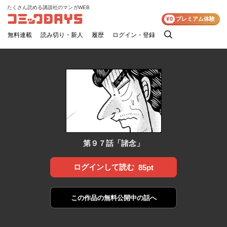
たくさん読める講談社のマンガWEB
コミックDAYS
¥0
プレミアム体験
無料連載
読み切り・新人
履歴
ログイン・登録
検
索
第９７話「諸念」
ログインして読む
85pt
この作品の
無料公開中の話へ