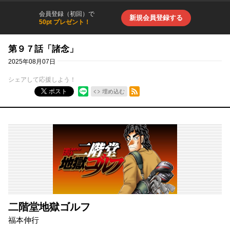
会員登録（初回）で
新規会員登録する
50pt プレゼント！
第９７話「諸念」
2025年08月07日
シェアして応援しよう！
RSSフィード
ポスト
埋め込む
二階堂地獄ゴルフ
福本伸行