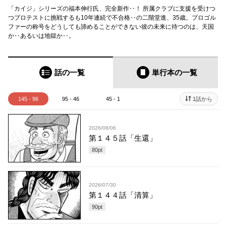
「カイジ」シリーズの福本伸行氏、完全新作‥！ 所属クラブに支援を受けつ
つプロテストに挑戦するも10年連続で不合格‥の二階堂進、35歳。プロゴル
ファーの称号をどうしても諦めることができない彼の未来に待つのは、天国
か‥あるいは地獄か‥。
話の一覧
単行本
の一覧
145 - 96
95 - 46
45 - 1
1話から
2026/08/06
第１４５話「生還」
80
pt
2026/07/30
第１４４話「清算」
90
pt