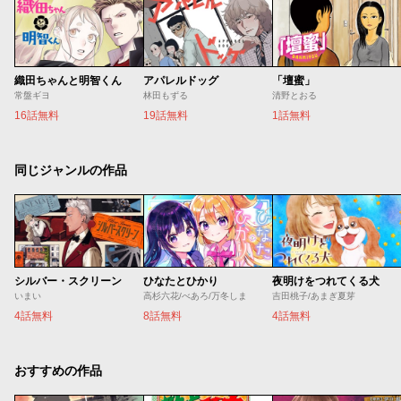
織田ちゃんと明智くん
アパレルドッグ
「壇蜜」
常盤ギヨ
林田もずる
清野とおる
16話無料
19話無料
1話無料
同じジャンルの作品
シルバー・スクリーン
ひなたとひかり
夜明けをつれてくる犬
いまい
高杉六花/べあろ/万冬しま
吉田桃子/あまぎ夏芽
4話無料
8話無料
4話無料
おすすめの作品