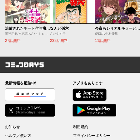
追放されたチート付与魔術師は気ままなセカンドライフを謳歌する。 ～俺は武器だけじゃなく、あらゆるものに『強化ポイント』を付与できるし、俺の意思でいつでも効果を解除できるけど、残った人たち大丈夫？～
なんと孫六
今夜もシリアルキラーと待ち合わせ
業務用餅/六志麻あさ/ｋｉｓｕｉ
さだやす圭
伊口紺/中村優児
27話無料
232話無料
11話無料
コミックDAYS
最新情報を配信中!
アプリもあります
編集部ブログ
コミックDAYS
@comicdays_team
お知らせ
利用規約
ヘルプ／使い方
プライバシーポリシー