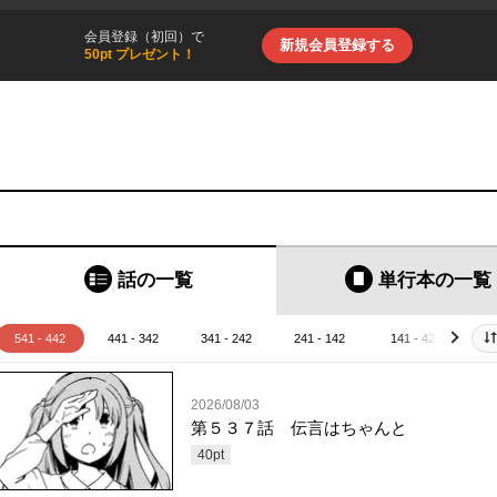
会員登録（初回）で
新規会員登録する
50pt プレゼント！
話の一覧
単行本
の一覧
541 - 442
441 - 342
341 - 242
241 - 142
141 - 42
4
next
2026/08/03
第５３７話 伝言はちゃんと
40
pt