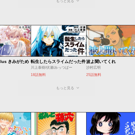
もっと見る
lus きみがため
転生したらスライムだった件
波よ聞いてくれ
川上泰樹/伏瀬/みっつばー
沙村広明
18話無料
25話無料
もっと見る