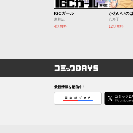
IGCガール
かわいいの
東和広
八寿子
4話無料
12話無料
コミックDAYS
最新情報を配信中!
編集部ブログ
コミックDA
@comicday