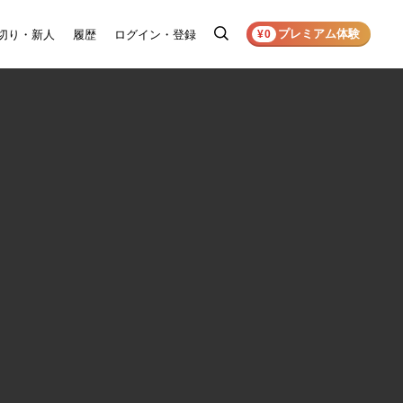
プレミアム体験
切り・新人
履歴
ログイン・登録
検
¥0
索