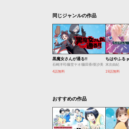
同じジャンルの作品
黒魔女さんが通る!!
ちはやふる p
石崎洋司/藤堂ヤオ/藤田香/亜沙美
末次由紀
4話無料
19話無料
おすすめの作品