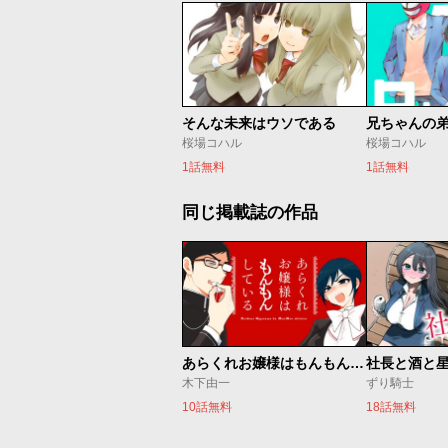
そんな未来はウソである
兄ちゃんの
桜場コハル
桜場コハル
1話無料
1話無料
同じ掲載誌の作品
あらくれお嬢様はもんもんしている
社長と酒と
木下由一
ずり騎士
10話無料
18話無料