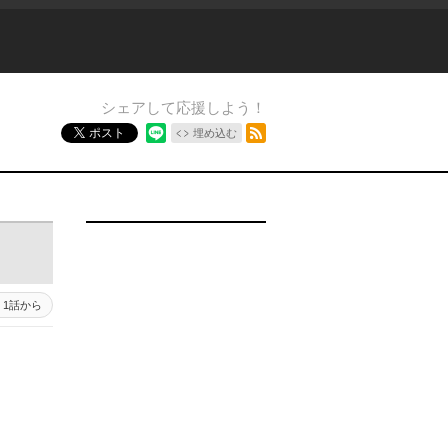
シェアして応援しよう！
RSSフィード
ポスト
埋め込む
1 - 1
1話から