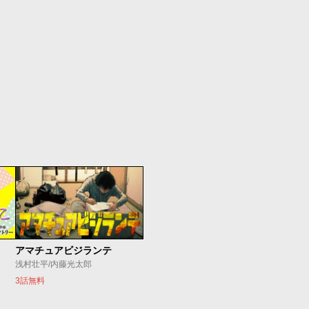
アマチュアビジランテ
浅村壮平/内藤光太郎
3話無料