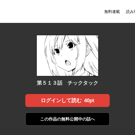
無料連載
読み
第５１３話 チックタック
40pt
ログインして読む
この作品の
無料公開中の話へ