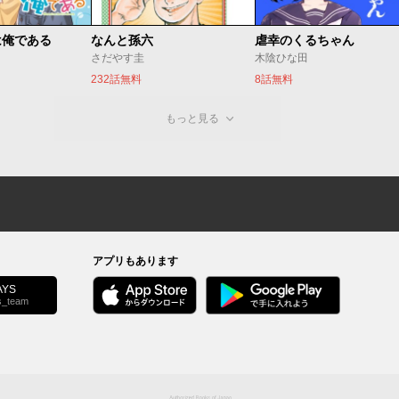
は俺である
なんと孫六
虐幸のくるちゃん
さだやす圭
木陰ひな田
232話無料
8話無料
もっと見る
アプリもあります
YS
s_team