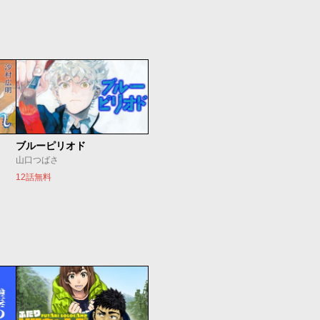
ブルーピリオド
山口つばさ
12話無料