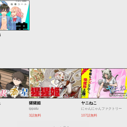
弟
星
猩猩姫
ヤニねこ
ippatu
にゃんにゃんファクトリー
3話無料
107話無料