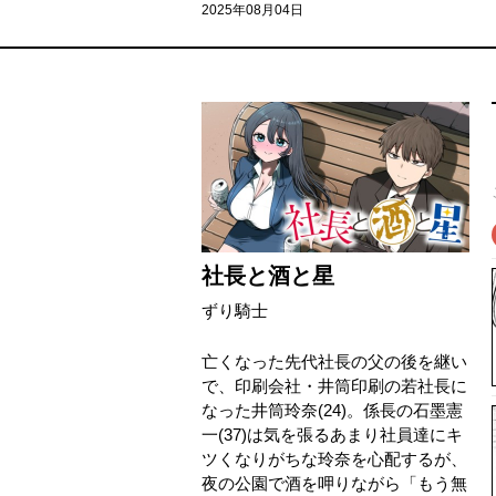
2025年08月04日
社長と酒と星
ずり騎士
亡くなった先代社長の父の後を継い
で、印刷会社・井筒印刷の若社長に
なった井筒玲奈(24)。係長の石墨憲
一(37)は気を張るあまり社員達にキ
ツくなりがちな玲奈を心配するが、
夜の公園で酒を呷りながら「もう無