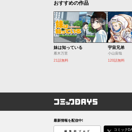
おすすめの作品
妹は知っている
宇宙兄弟
雁木万里
小山宙哉
21話無料
120話無料
コミックDAYS
最新情報を配信中!
編集部ブログ
コミックDA