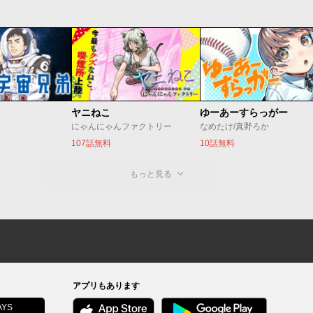
ヤニねこ
ゆーあーすらっがー
にゃんにゃんファクトリー
なめたけ/真野ろか
107話無料
10話無料
もっと見る
アプリもあります
YS