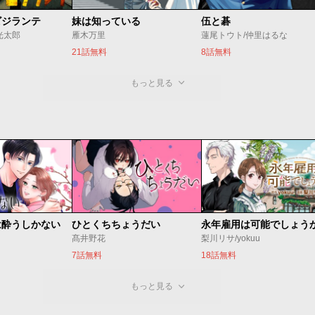
ビジランテ
妹は知っている
伍と碁
光太郎
雁木万里
蓮尾トウト/仲里はるな
21話無料
8話無料
もっと見る
は酔うしかない
ひとくちちょうだい
永年雇用は可能でしょう
髙井野花
梨川リサ/yokuu
7話無料
18話無料
もっと見る