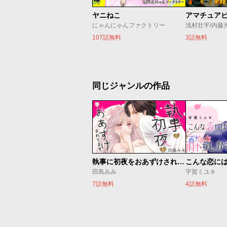
ヤニねこ
アマチュア
にゃんにゃんファクトリー
浅村壮平/内藤
107話無料
3話無料
同じジャンルの作品
執事に初夜をおあずけされてます。
こんな恋に
田島みみ
宇賀ミユキ
7話無料
4話無料