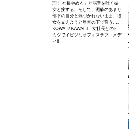
理！ 社長やめる」と弱音を吐く彼
女と接する。そして、泥酔のあまり
部下の自分と気づかれないまま、彼
女を支えようと星空の下で誓う…。
KOWAI!? KAWAII!! 女社長とのヒ
ミツでイビツなオフィスラブコメデ
ィ!!