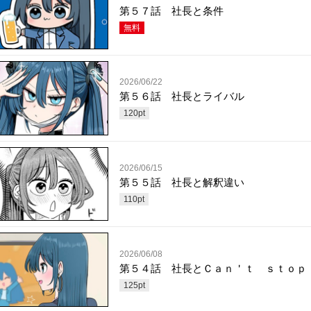
第５７話 社長と条件
無料
2026/06/22
第５６話 社長とライバル
120
pt
2026/06/15
第５５話 社長と解釈違い
110
pt
2026/06/08
第５４話 社長とＣａｎ＇ｔ ｓｔｏｐ
125
pt