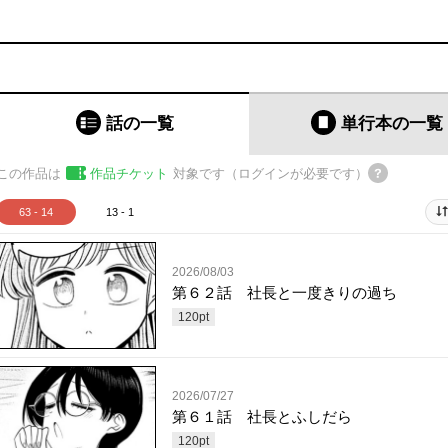
話の一覧
単行本
の一覧
この作品は
作品チケット
対象です（ログインが必要です）
63 - 14
13 - 1
2026/08/03
第６２話 社長と一度きりの過ち
120
pt
2026/07/27
第６１話 社長とふしだら
120
pt