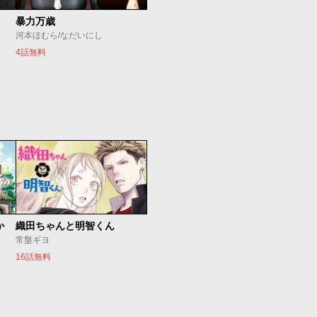
暴力万歳
河本ほむら/なだいにし
4話無料
か
織田ちゃんと明智くん
常盤ギヨ
16話無料