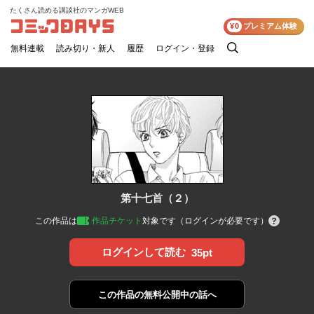
たくさん読める講談社のマンガWEB
コミックDAYS
¥0
プレミアム体験
無料連載
読み切り・新人
履歴
ログイン・登録
検
索
第十七首（２）
この作品は
作品チケット
対象です（ログインが必要です）
ログインして読む
35pt
この作品の
無料公開中の話へ