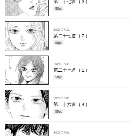
第二十七首（３）
50
pt
2026/07/31
第二十七首（２）
50
pt
2026/07/31
第二十七首（１）
50
pt
2026/07/01
第二十六首（４）
50
pt
2026/07/01