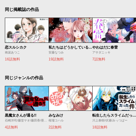
同じ掲載誌の作品
恋スルシカク
私たちはどうかしている 妻恋い
やわはだに春雷
南波あつこ
安藤なつみ
アサダニッキ
16話無料
19話無料
7話無料
同じジャンルの作品
黒魔女さんが通る!!
みなみけ
転生したらスライムだった件
石崎洋司/藤堂ヤオ/藤田香/亜沙美
桜場コハル
川上泰樹/伏瀬/みっつばー
4話無料
2話無料
18話無料