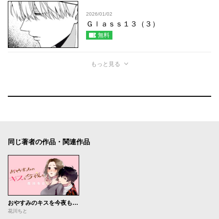
2026/01/02
Ｇｌａｓｓ１３（３）
無料
もっと見る
同じ著者の作品・関連作品
おやすみのキスを今夜も 〜年下くんと溺愛ルームシェア〜
花川ちと