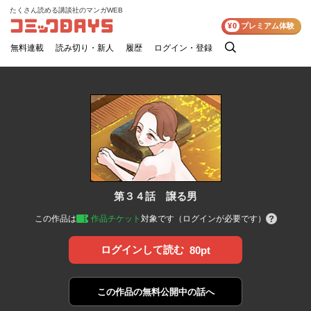
たくさん読める講談社のマンガWEB
コミックDAYS
¥0
プレミアム体験
無料連載
読み切り・新人
履歴
ログイン・登録
検
索
第３４話 譲る男
この作品は
作品チケット
対象です（ログインが必要です）
ログインして読む
80pt
この作品の
無料公開中の話へ