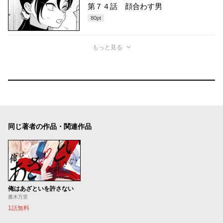
第７４話 顔合わす男
80
pt
もっと見る
同じ著者の作品・関連作品
俺はあざといを許さない
雁木万里
1話無料