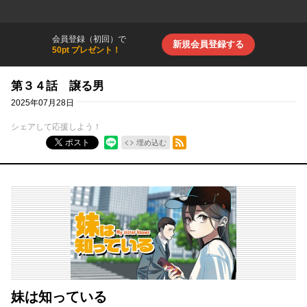
会員登録（初回）で
新規会員登録する
50pt プレゼント！
第３４話 譲る男
2025年07月28日
シェアして応援しよう！
RSSフィード
ポスト
埋め込む
妹は知っている