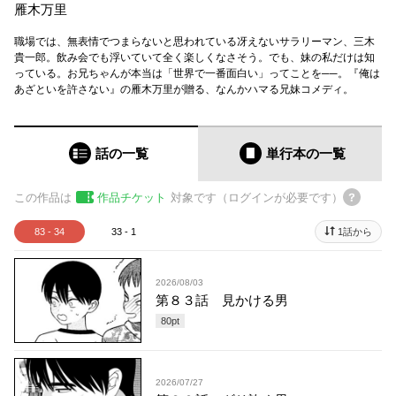
雁木万里
職場では、無表情でつまらないと思われている冴えないサラリーマン、三木
貴一郎。飲み会でも浮いていて全く楽しくなさそう。でも、妹の私だけは知
っている。お兄ちゃんが本当は「世界で一番面白い」ってことを──。『俺は
あざといを許さない』の雁木万里が贈る、なんかハマる兄妹コメディ。
話の一覧
単行本
の一覧
この作品は
作品チケット
対象です（ログインが必要です）
83 - 34
33 - 1
1話から
2026/08/03
第８３話 見かける男
80
pt
2026/07/27