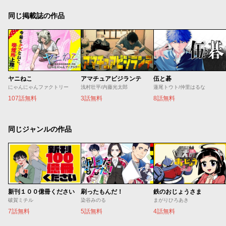
同じ掲載誌の作品
ヤニねこ
アマチュアビジランテ
伍と碁
にゃんにゃんファクトリー
浅村壮平/内藤光太郎
蓮尾トウト/仲里はるな
107話無料
3話無料
8話無料
同じジャンルの作品
新刊１００億冊ください
刷ったもんだ！
鉄のおじょうさま
破賀ミチル
染谷みのる
まがりひろあき
7話無料
5話無料
4話無料