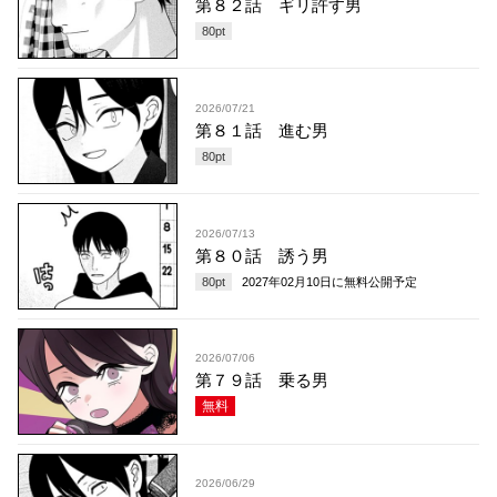
第８２話 ギリ許す男
80
pt
2026/07/21
第８１話 進む男
80
pt
2026/07/13
第８０話 誘う男
80
pt
2027年02月10日
に無料公開予定
2026/07/06
第７９話 乗る男
無料
2026/06/29