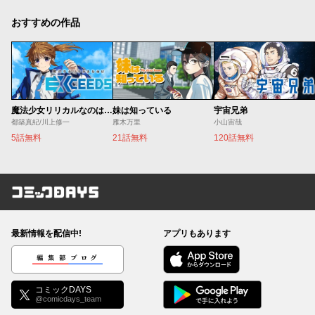
おすすめの作品
魔法少女リリカルなのは EXCEEDS
妹は知っている
宇宙兄弟
都築真紀/川上修一
雁木万里
小山宙哉
5話無料
21話無料
120話無料
コミックDAYS
最新情報を配信中!
アプリもあります
編集部ブログ
コミックDAYS
@comicdays_team