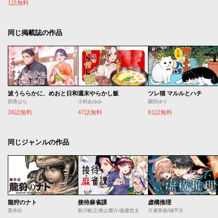
1話無料
同じ掲載誌の作品
波うららかに、めおと日和
週末やらかし飯
ツレ猫 マルルとハチ
西香はち
小村あゆみ
園田ゆり
36話無料
47話無料
81話無料
同じジャンルの作品
龍狩のナト
接待麻雀課
虚構推理
黒井白
新川帆立/奥山響介/後藤悠太
片瀬茶柴/城平京