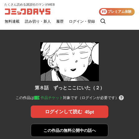
たくさん読める講談社のマンガWEB
コミックDAYS
¥0
プレミアム体験
無料連載
読み切り・新人
履歴
ログイン・登録
検
索
第８話 ずっとここにいた（２）
この作品は
作品チケット
対象です（ログインが必要です）
ログインして読む
45pt
この作品の
無料公開中の話へ