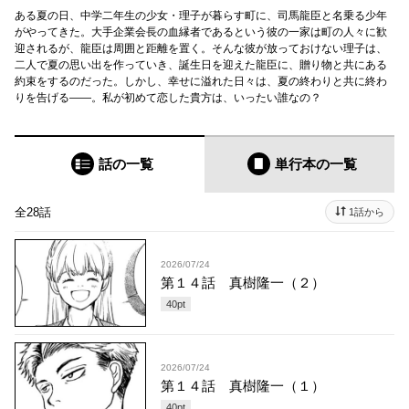
ある夏の日、中学二年生の少女・理子が暮らす町に、司馬龍臣と名乗る少年
がやってきた。大手企業会長の血縁者であるという彼の一家は町の人々に歓
迎されるが、龍臣は周囲と距離を置く。そんな彼が放っておけない理子は、
二人で夏の思い出を作っていき、誕生日を迎えた龍臣に、贈り物と共にある
約束をするのだった。しかし、幸せに溢れた日々は、夏の終わりと共に終わ
りを告げる――。私が初めて恋した貴方は、いったい誰なの？
話の一覧
単行本
の一覧
全28話
1話から
2026/07/24
第１４話 真樹隆一（２）
40
pt
2026/07/24
第１４話 真樹隆一（１）
40
pt