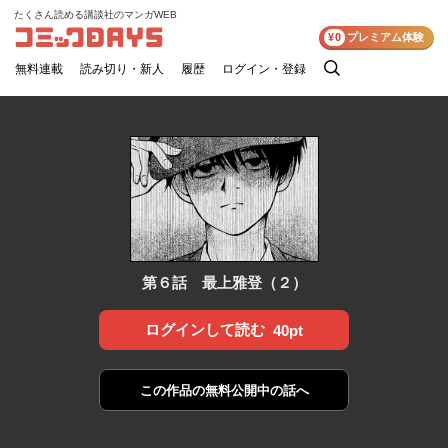
たくさん読める講談社のマンガWEB
コミックDAYS
¥0
プレミアム体験
無料連載
読み切り・新人
履歴
ログイン・登録
検
索
第６話 最上雅登（２）
ログインして読む
40pt
この作品の
無料公開中の話へ