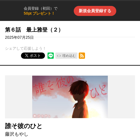
会員登録（初回）で
新規会員登録する
50pt プレゼント！
第６話 最上雅登（２）
2025年07月25日
シェアして応援しよう！
RSSフィード
ポスト
埋め込む
誰そ彼のひと
藤沢もやし