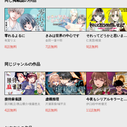
同じ掲載誌の作品
零れるよるに
きみは世界の中心です
それってどうかと思います！～転職女子、ブラック企業でサバイブする。～
有賀リエ
金田一蓮十郎
仁美慧/柑菜
8話無料
7話無料
9話無料
同じジャンルの作品
接待麻雀課
虚構推理
今夜もシリアルキラーと待ち合わせ
新川帆立/奥山響介/後藤悠太
片瀬茶柴/城平京
伊口紺/中村優児
4話無料
8話無料
11話無料