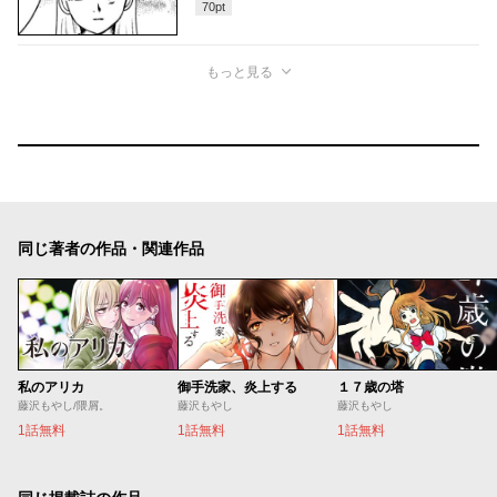
70
pt
もっと見る
同じ著者の作品・関連作品
私のアリカ
御手洗家、炎上する
１７歳の塔
藤沢もやし/隈屑。
藤沢もやし
藤沢もやし
1話無料
1話無料
1話無料