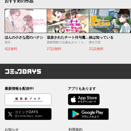
おすすめの作品
ほんの小さな恋のハナシ
追放されたチート付与魔術師は気ままなセカンドライフを謳歌する。 ～俺は武器だけじゃなく、あらゆるものに『強化ポイント』を付与できるし、俺の意思でいつでも効果を解除できるけど、残った人たち大丈夫？～
妹は知っている
胡月
業務用餅/六志麻あさ/ｋｉｓｕｉ
雁木万里
4話無料
27話無料
21話無料
コミックDAYS
最新情報を配信中!
アプリもあります
編集部ブログ
コミックDAYS
@comicdays_team
お知らせ
利用規約