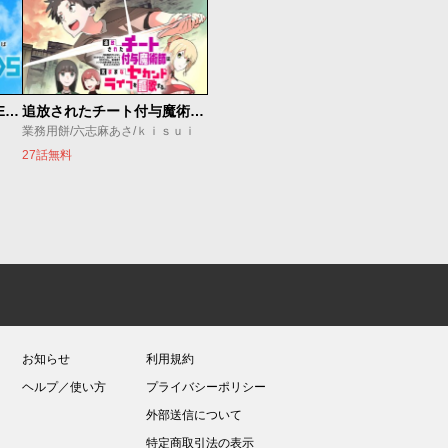
魔法少女リリカルなのは EXCEEDS
追放されたチート付与魔術師は気ままなセカンドライフを謳歌する。 ～俺は武器だけじゃなく、あらゆるものに『強化ポイント』を付与できるし、俺の意思でいつでも効果を解除できるけど、残った人たち大丈夫？～
業務用餅/六志麻あさ/ｋｉｓｕｉ
27話無料
お知らせ
利用規約
ヘルプ／使い方
プライバシーポリシー
外部送信について
特定商取引法の表示