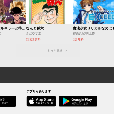
今夜もシリアルキラーと待ち合わせ
なんと孫六
児
さだやす圭
都築真紀/川上修一
232話無料
5話無料
もっと見る
アプリもあります
YS
s_team