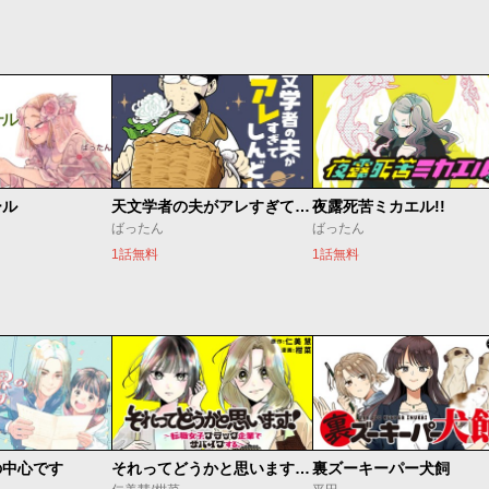
ール
天文学者の夫がアレすぎてしんどい。
夜露死苦ミカエル!!
ばったん
ばったん
1話無料
1話無料
の中心です
それってどうかと思います！～転職女子、ブラック企業でサバイブする。～
裏ズーキーパー犬飼