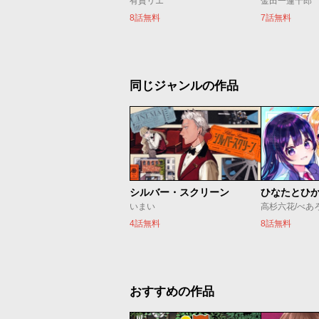
有賀リエ
金田一蓮十郎
8話無料
7話無料
同じジャンルの作品
シルバー・スクリーン
ひなたとひ
いまい
高杉六花/べあ
4話無料
8話無料
おすすめの作品