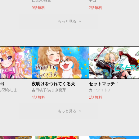
仁美慧/柑菜
平田
9話無料
2話無料
もっと見る
かり
夜明けをつれてくる犬
セットマッチ！
ろ/万冬しま
吉田桃子/あまぎ夏芽
カトウコトノ
4話無料
1話無料
もっと見る