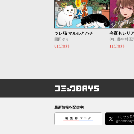
ツレ猫 マルルとハチ
園田ゆり
伊口紺/中村優
81話無料
11話無料
コミックDAYS
最新情報を配信中!
編集部ブログ
コミックDA
@comicday