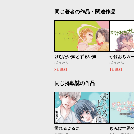
同じ著者の作品・関連作品
けむたい姉とずるい妹
かけおちガ
ばったん
ばったん
3話無料
1話無料
同じ掲載誌の作品
零れるよるに
きみは世界