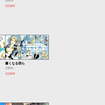
我楽谷
3話無料
書くなる我ら
北駒生
4話無料