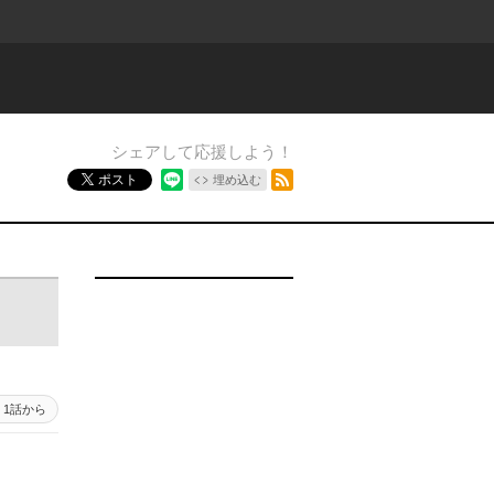
シェアして応援しよう！
RSSフィード
ポスト
埋め込む
1話から