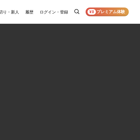
プレミアム体験
切り・新人
履歴
ログイン・登録
検
¥0
索