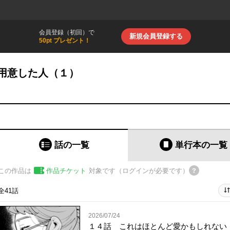
会員登録（初回）で
新規会員登録する
50pt プレゼント！
用意した人（１）
話の一覧
単行本
の一覧
この作品は
作品チケット
対象です（ログインが必要です）
全41話
2026/07/24
１４話 これはほとんど愛かもしれない