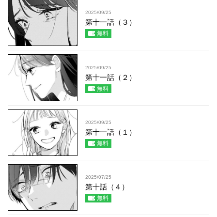
2025/09/25
第十一話（３）
無料
2025/09/25
第十一話（２）
無料
2025/09/25
第十一話（１）
無料
2025/07/25
第十話（４）
無料