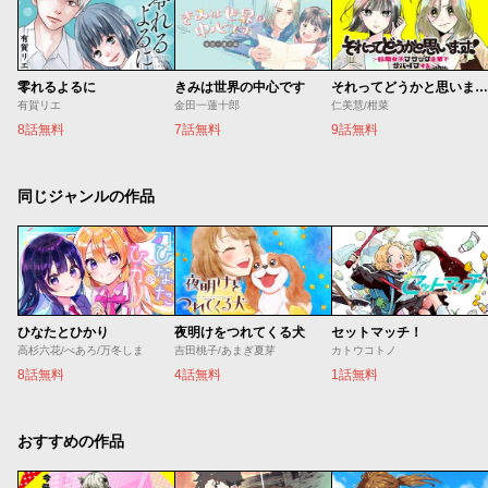
零れるよるに
きみは世界の中心です
それってどうかと思います！～転職女子、ブラック企業でサバイブする。～
有賀リエ
金田一蓮十郎
仁美慧/柑菜
8話無料
7話無料
9話無料
同じジャンルの作品
ひなたとひかり
夜明けをつれてくる犬
セットマッチ！
高杉六花/べあろ/万冬しま
吉田桃子/あまぎ夏芽
カトウコトノ
8話無料
4話無料
1話無料
おすすめの作品