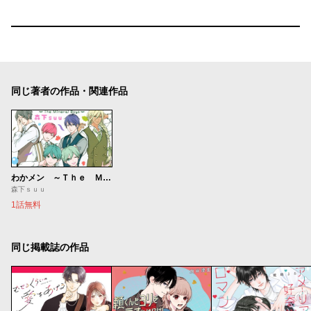
同じ著者の作品・関連作品
わかメン ～Ｔｈｅ Ｍｉｎｅｒａｌ Ｂｏｙｓ～
森下ｓｕｕ
1話無料
同じ掲載誌の作品