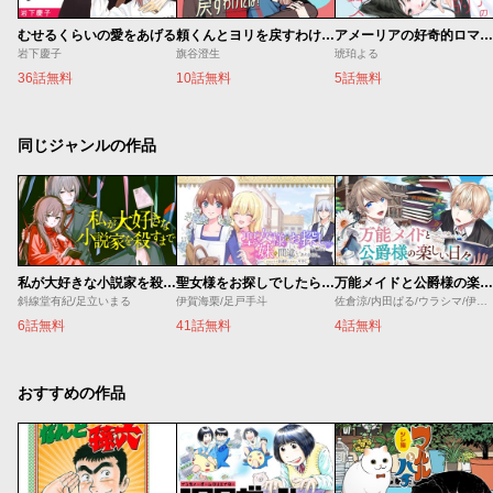
むせるくらいの愛をあげる
頼くんとヨリを戻すわけには！
アメーリアの好奇的ロマンス
岩下慶子
旗谷澄生
琥珀よる
36話無料
10話無料
5話無料
同じジャンルの作品
私が大好きな小説家を殺すまで
聖女様をお探しでしたら妹で間違いありません。さあどうぞお連れください、今すぐ。
万能メイドと公爵様の楽しい日々
斜線堂有紀/足立いまる
伊賀海栗/足戸手斗
佐倉涼/内田ぱる/ウラシマ/伊藤テリヤキ
6話無料
41話無料
4話無料
おすすめの作品