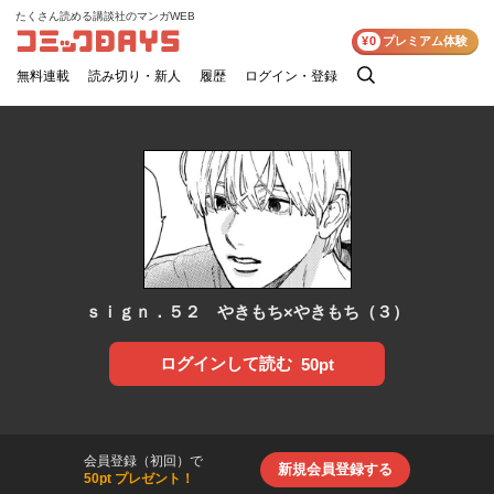
たくさん読める講談社のマンガWEB
コミックDAYS
¥0
プレミアム体験
無料連載
読み切り・新人
履歴
ログイン・登録
検
索
ｓｉｇｎ．５２ やきもち×やきもち（３）
ログインして読む
50pt
会員登録（初回）で
新規会員登録する
50pt プレゼント！