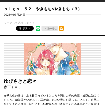
ｓｉｇｎ．５２ やきもち×やきもち（３）
2025年07月24日
シェアして応援しよう！
RSSフィード
ポスト
埋め込む
ゆびさきと恋々
森下ｓｕｕ
女子大生の雪は、ある日困っているところを同じ大学の先輩・逸臣に助けて
もらう。聴覚障がいがあって耳が聴こえない雪にも動じることなく、自然に
接してくれる逸臣。自分に新しい世界を感じさせてくれる逸臣のことを雪は