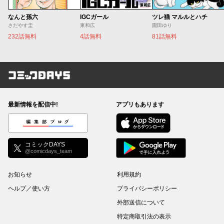
なんと孫六
IGCガール
ツレ猫 マルルとハチ
さだやす圭
東和広
園田ゆり
232話無料
4話無料
81話無料
コミックDAYS
最新情報を配信中!
アプリもあります
編集部ブログ
コミックDAYS
@comicdays_team
お知らせ
利用規約
ヘルプ／使い方
プライバシーポリシー
外部送信について
特定商取引法の表示