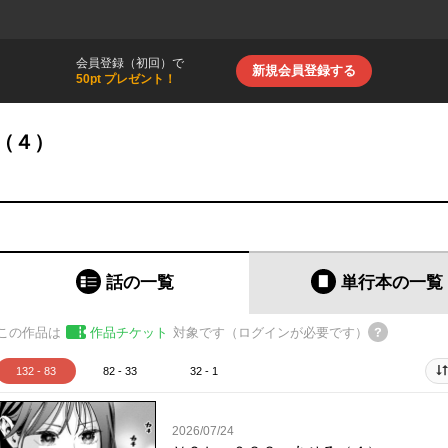
会員登録（初回）で
新規会員登録する
50pt プレゼント！
（４）
話の一覧
単行本
の一覧
この作品は
作品チケット
対象です（ログインが必要です）
132 - 83
82 - 33
32 - 1
2026/07/24