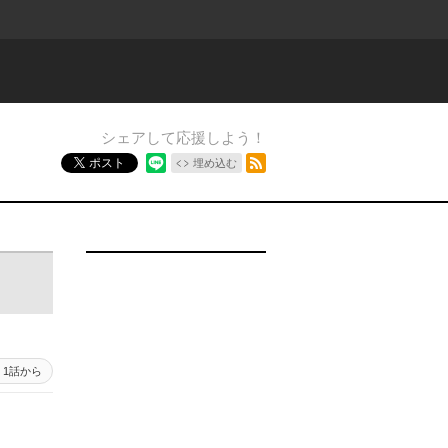
シェアして応援しよう！
RSSフィード
ポスト
埋め込む
1話から