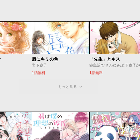
せ
唇にキミの色
「先生」とキス
岩下慶子
1話無料
1話無料
もっと見る