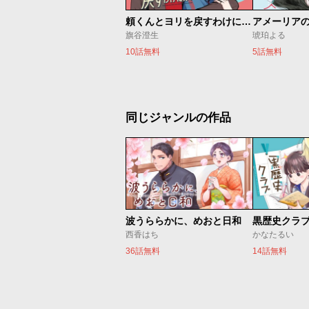
頼くんとヨリを戻すわけには！
アメーリア
旗谷澄生
琥珀よる
10話無料
5話無料
同じジャンルの作品
波うららかに、めおと日和
黒歴史クラ
西香はち
かなたるい
36話無料
14話無料