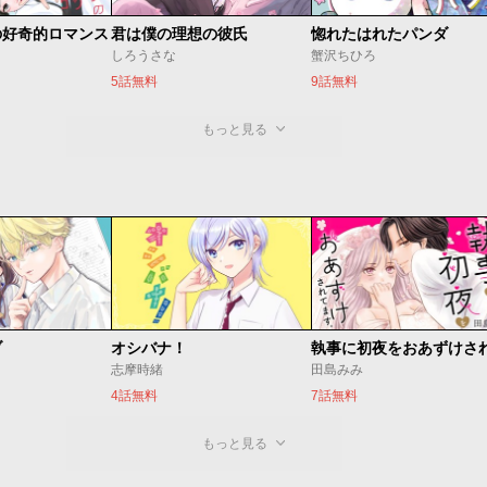
の好奇的ロマンス
君は僕の理想の彼氏
惚れたはれたパンダ
しろうさな
蟹沢ちひろ
5話無料
9話無料
もっと見る
ブ
オシバナ！
志摩時緒
田島みみ
4話無料
7話無料
もっと見る