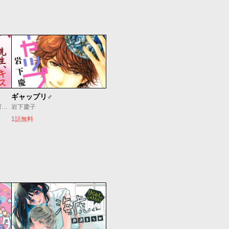
ギャップリ♂
築島治/ひさわゆみ/岩下慶子/河原田瞳美
岩下慶子
1話無料