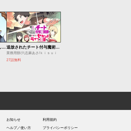
世界最強の魔女、始めました ～私だけ『攻略サイト』を見れる世界で自由に生きます～
追放されたチート付与魔術師は気ままなセカンドライフを謳歌する。 ～俺は武器だけじゃなく、あらゆるものに『強化ポイント』を付与できるし、俺の意思でいつでも効果を解除できるけど、残った人たち大丈夫？～
業務用餅/六志麻あさ/ｋｉｓｕｉ
27話無料
お知らせ
利用規約
ヘルプ／使い方
プライバシーポリシー