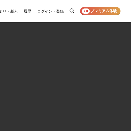
プレミアム体験
切り・新人
履歴
ログイン・登録
検
¥0
索