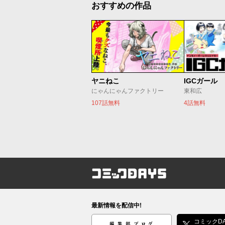
おすすめの作品
ヤニねこ
IGCガール
にゃんにゃんファクトリー
東和広
107話無料
4話無料
コミックDAYS
最新情報を配信中!
編集部ブログ
コミックDA