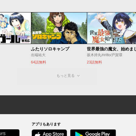
ふたりソロキャンプ
出端祐大
坂木持丸/riritto/戸賀環
64話無料
23話無料
もっと見る
アプリもあります
YS