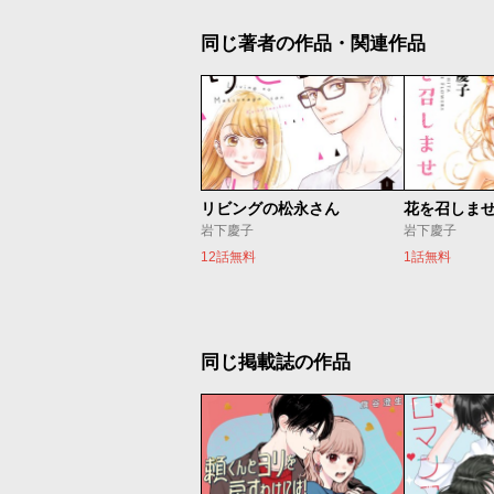
同じ著者の作品・関連作品
リビングの松永さん
花を召しま
岩下慶子
岩下慶子
12話無料
1話無料
同じ掲載誌の作品