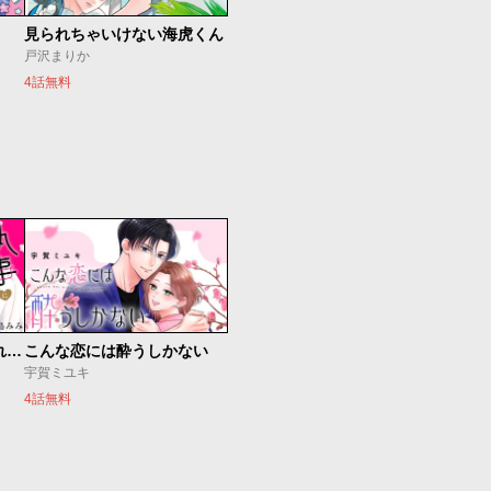
見られちゃいけない海虎くん
戸沢まりか
4話無料
執事に初夜をおあずけされてます。
こんな恋には酔うしかない
宇賀ミユキ
4話無料