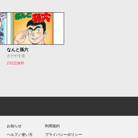
なんと孫六
さだやす圭
232話無料
お知らせ
利用規約
ヘルプ／使い方
プライバシーポリシー