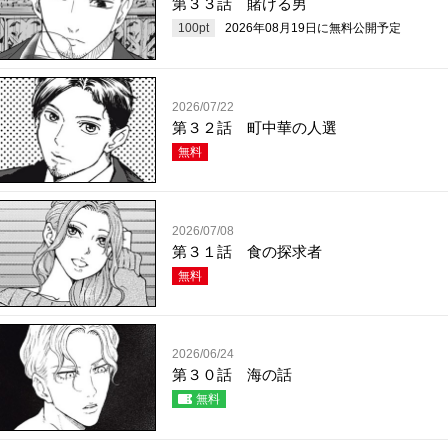
第３３話 賭ける男
100
pt
2026年08月19日
に無料公開予定
2026/07/22
第３２話 町中華の人選
無料
2026/07/08
第３１話 食の探求者
無料
2026/06/24
第３０話 海の話
無料