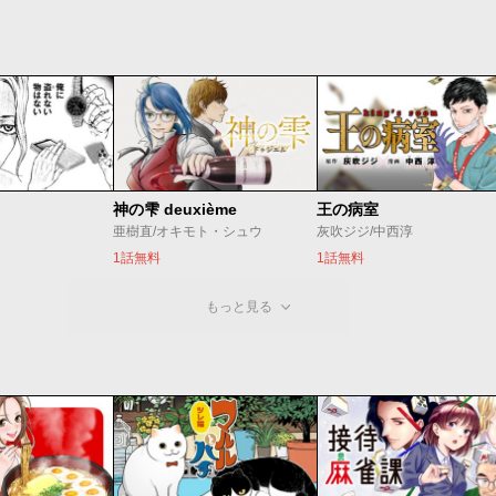
神の雫 deuxième
王の病室
亜樹直/オキモト・シュウ
灰吹ジジ/中西淳
1話無料
1話無料
もっと見る