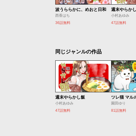
波うららかに、めおと日和
週末やらか
西香はち
小村あゆみ
36話無料
47話無料
同じジャンルの作品
週末やらかし飯
ツレ猫 マル
小村あゆみ
園田ゆり
47話無料
81話無料