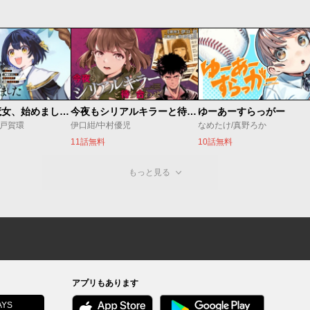
世界最強の魔女、始めました ～私だけ『攻略サイト』を見れる世界で自由に生きます～
今夜もシリアルキラーと待ち合わせ
ゆーあーすらっがー
o/戸賀環
伊口紺/中村優児
なめたけ/真野ろか
11話無料
10話無料
もっと見る
アプリもあります
YS