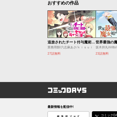
おすすめの作品
追放されたチート付与魔術師は気ままなセカンドライフを謳歌する。 ～俺は武器だけじゃなく、あらゆるものに『強化ポイント』を付与できるし、俺の意思でいつでも効果を解除できるけど、残った人たち大丈夫？～
業務用餅/六志麻あさ/ｋｉｓｕｉ
坂木持丸/riritt
27話無料
23話無料
コミックDAYS
最新情報を配信中!
編集部ブログ
コミックDA