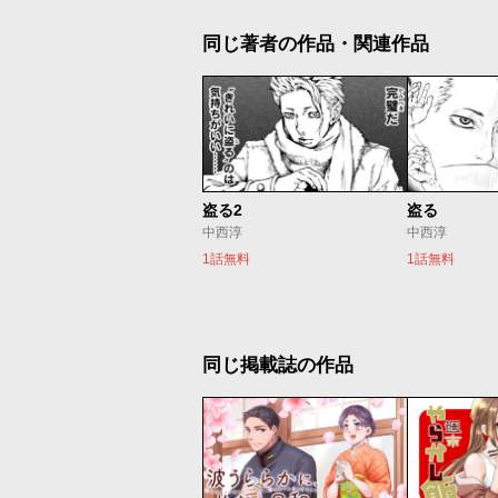
同じ著者の作品・関連作品
盗る2
盗る
中西淳
中西淳
1話無料
1話無料
同じ掲載誌の作品