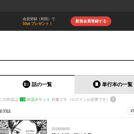
会員登録（初回）で
新規会員登録する
50pt プレゼント！
話の一覧
単行本
の一覧
この作品は
作品チケット
対象です（ログインが必要です）
全33話
2026/08/05