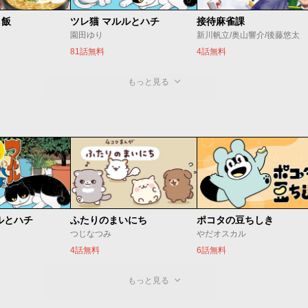
し飯
ツレ猫 マルルとハチ
接待麻雀課
園田ゆり
新川帆立/奥山響介/後藤悠太
81話無料
4話無料
もっと見る
ルとハチ
ふたりのまいにち
ポコタの豆ちしき
つじなつみ
やだオスカル
4話無料
6話無料
もっと見る