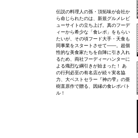
伝説の料理人の孫・頂拓味が会社か
ら命じられたのは、新規グルメレビ
ューサイトの立ち上げ。真のフーデ
ィーから希少な「食レポ」をもらい
たいが、その頃フード大手・天食も
同事業をスタートさせて――。超個
性的な美食家たちを自陣に引き入れ
るため、両社フーディーハンターに
よる熾烈な綱引きが始まった！ あ
の行列必至の有名店が続々実名協
力、大ベストセラー『神の雫』の亜
樹直原作で贈る、因縁の食レポバト
ル！