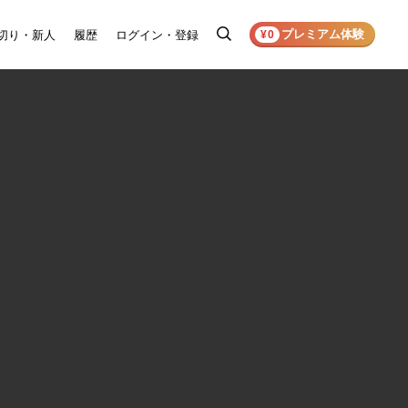
プレミアム体験
切り・新人
履歴
ログイン・登録
検
¥0
索