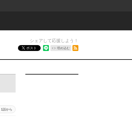
シェアして応援しよう！
RSSフィード
ポスト
埋め込む
1話から