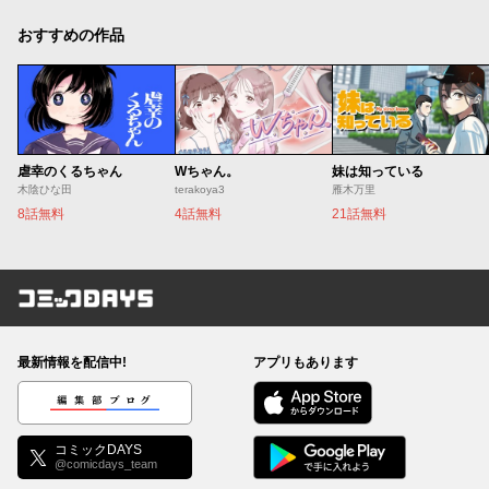
おすすめの作品
虐幸のくるちゃん
Wちゃん。
妹は知っている
木陰ひな田
terakoya3
雁木万里
8話無料
4話無料
21話無料
コミックDAYS
最新情報を配信中!
アプリもあります
編集部ブログ
コミックDAYS
@comicdays_team