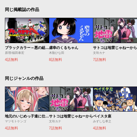
同じ掲載誌の作品
ブラックカラー～悪の組織をマネジメント～
虐幸のくるちゃん
サトコは地雷じゃねーから
原理/福田泰宏
木陰ひな田
文玲カナ
4話無料
8話無料
7話無料
同じジャンルの作品
地元のいじめっ子達に仕返ししようとしたら、別の戦いが始まった。
サトコは地雷じゃねーから
ベイスタ座
マツモトケンゴ
文玲カナ
みずしな孝之
4話無料
7話無料
4話無料