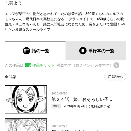
志羽よう
エルフが架空の生物だと思われていたのは昔の話…360歳くらいのエルフの
モンちゃん、現代日本で高校生になる！ クラスメイトで、450歳くらいの吸
血鬼・キュウちゃんと一緒に人間社会になじむため、長命ふたりで奮闘！ や
りたい放題なスクールライフ！
話の一覧
単行本
の一覧
この作品は
作品チケット
対象です（ログインが必要です）
全24話
1話から
2026/08/10
第２４話 姫、おそろしい子...
90
pt
2026年08月24日
に無料公開予定
2026/07/27