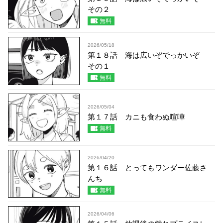
その２
無料
2026/05/18
第１８話 海は広いぞでっかいぞ
その１
無料
2026/05/04
第１７話 カニも食わぬ喧嘩
無料
2026/04/20
第１６話 とってもワンダー佐藤さ
んち
無料
2026/04/06