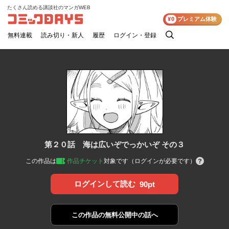
たくさん読める講談社のマンガWEB
コミックDAYS
¥0
プレミアム体験
無料連載
読み切り・新人
履歴
ログイン・登録
検
索
第２０話 海は広いぞでっかいぞ その３
この作品は
作品チケット
対象です（ログインが必要です）
ログインして読む
90pt
この作品の
無料公開中の話へ