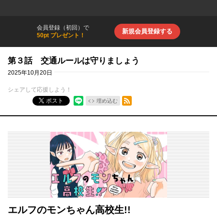
会員登録（初回）で
新規会員登録する
50pt プレゼント！
第３話 交通ルールは守りましょう
2025年10月20日
シェアして応援しよう！
RSSフィード
ポスト
埋め込む
エルフのモンちゃん高校生!!