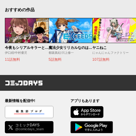
おすすめの作品
今夜もシリアルキラーと待ち合わせ
魔法少女リリカルなのは EXCEEDS
ヤニねこ
伊口紺/中村優児
都築真紀/川上修一
にゃんにゃんファクトリー
11話無料
5話無料
107話無料
コミックDAYS
最新情報を配信中!
アプリもあります
編集部ブログ
コミックDAYS
@comicdays_team