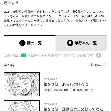
志羽よう
エルフが架空の生物だと思われていたのは昔の話…360歳くらいのエルフの
モンちゃん、現代日本で高校生になる！ クラスメイトで、450歳くらいの吸
血鬼・キュウちゃんと一緒に人間社会になじむため、長命ふたりで奮闘！ や
りたい放題なスクールライフ！
話の一覧
単行本
の一覧
この作品は
作品チケット
対象です（ログインが必要です）
全23話
1話から
2026/07/27
第２３話 あらしのひるに
90
pt
2026年08月10日
に無料公開予定
2026/07/13
第２２話 運動会の日の朝ってなん