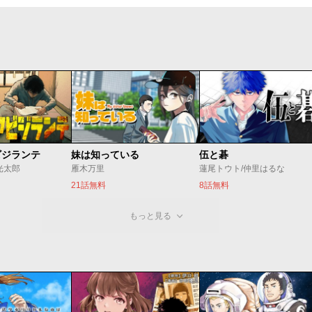
ビジランテ
妹は知っている
伍と碁
光太郎
雁木万里
蓮尾トウト/仲里はるな
21話無料
8話無料
もっと見る