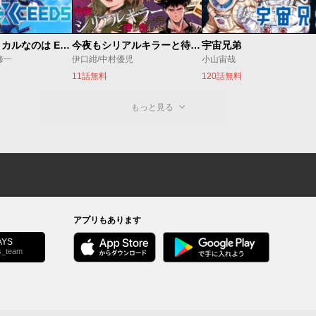
魔法少女リリカルなのは EXCEEDS
今夜もシリアルキラーと待ち合わせ
宇宙兄弟
修一
伊口紺/中村優児
小山宙哉
11話無料
120話無料
もっと見る
アプリもあります
YS
s_team