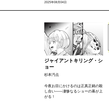
2025年08月04日
ジャイアントキリング・シ
ョー
杉本汚点
今夜お目にかけるのは正真正銘の殺
し合い――凄惨なるショーの幕が上
がる！