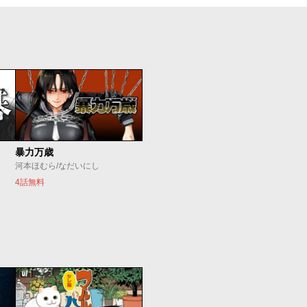
暴力万歳
河本ほむら/なだいにし
4話無料