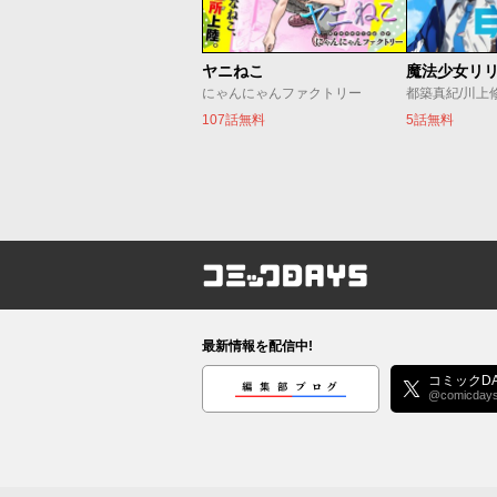
ヤニねこ
にゃんにゃんファクトリー
都築真紀/川上
107話無料
5話無料
コミックDAYS
最新情報を配信中!
編集部ブログ
コミックDA
@comicday