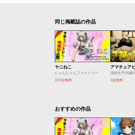
同じ掲載誌の作品
ヤニねこ
アマチュア
にゃんにゃんファクトリー
浅村壮平/内藤
107話無料
3話無料
おすすめの作品