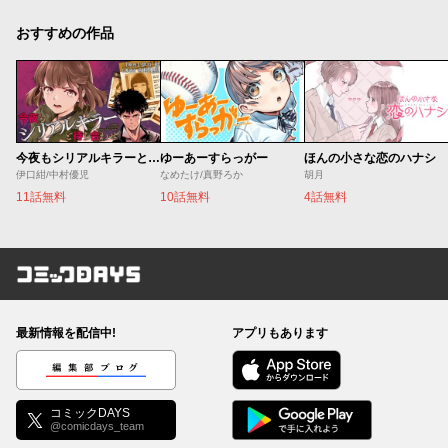
おすすめの作品
今夜もシリアルキラーと待ち合わせ
ゆーあーすらっがー
ほんの小さな恋のハナシ
伊口紺/中村優児
なめたけ/真野ろか
胡月
11話無料
10話無料
4話無料
コミックDAYS
最新情報を配信中!
アプリもあります
編集部ブログ
コミックDAYS
@comicdays_team