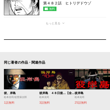
第４８２話 ヒトリデドウゾ
無料
もっと見る
同じ著者の作品・関連作品
彼、岸島
彼岸島 ４８日後…【全国方言版】
彼岸島
松本光司/佐世保太郎
松本光司
松本光司
1話無料
3話無料
25話無料