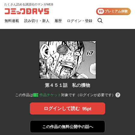
たくさん読める講談社のマンガWEB
コミックDAYS
¥0
プレミアム体験
無料連載
読み切り・新人
履歴
ログイン・登録
検
索
第４５１話 私の獲物
この作品は
作品チケット
対象です（ログインが必要です）
ログインして読む
95pt
この作品の
無料公開中の話へ