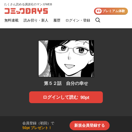
たくさん読める講談社のマンガWEB
コミックDAYS
¥0
プレミアム体験
無料連載
読み切り・新人
履歴
ログイン・登録
検
索
第５２話 自分の幸せ
ログインして読む
90pt
会員登録（初回）で
新規会員登録する
50pt プレゼント！