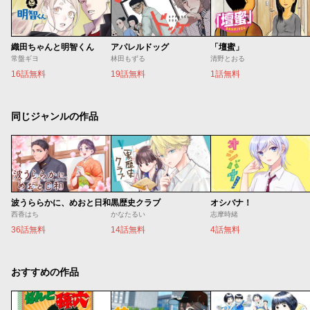
織田ちゃんと明智くん
アパレルドッグ
「壇蜜」
常盤ギヨ
林田もずる
清野とおる
16話無料
19話無料
1話無料
同じジャンルの作品
波うららかに、めおと日和
黒歴史クラブ
オシバナ！
西香はち
かなたるい
志摩時緒
36話無料
14話無料
4話無料
おすすめの作品