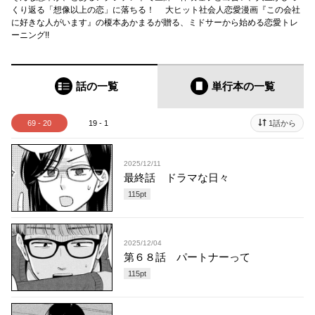
くり返る「想像以上の恋」に落ちる！ 大ヒット社会人恋愛漫画『この会社
に好きな人がいます』の榎本あかまるが贈る、ミドサーから始める恋愛トレ
ーニング!!
話の一覧
単行本
の一覧
69 - 20
19 - 1
1話から
2025/12/11
最終話 ドラマな日々
115
pt
2025/12/04
第６８話 パートナーって
115
pt