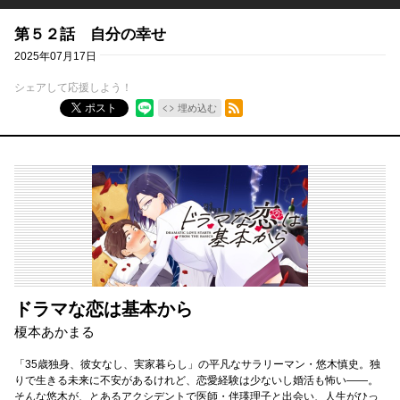
第５２話 自分の幸せ
2025年07月17日
シェアして応援しよう！
RSSフィード
ポスト
埋め込む
ドラマな恋は基本から
榎本あかまる
「35歳独身、彼女なし、実家暮らし」の平凡なサラリーマン・悠木慎史。独
りで生きる未来に不安があるけれど、恋愛経験は少ないし婚活も怖い――。
そんな悠木が、とあるアクシデントで医師・伴瑛理子と出会い、人生がひっ