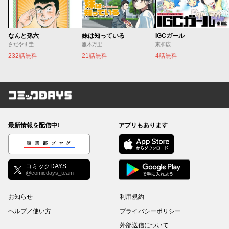
なんと孫六
妹は知っている
IGCガール
さだやす圭
雁木万里
東和広
232話無料
21話無料
4話無料
コミックDAYS
最新情報を配信中!
アプリもあります
編集部ブログ
コミックDAYS
@comicdays_team
お知らせ
利用規約
ヘルプ／使い方
プライバシーポリシー
外部送信について