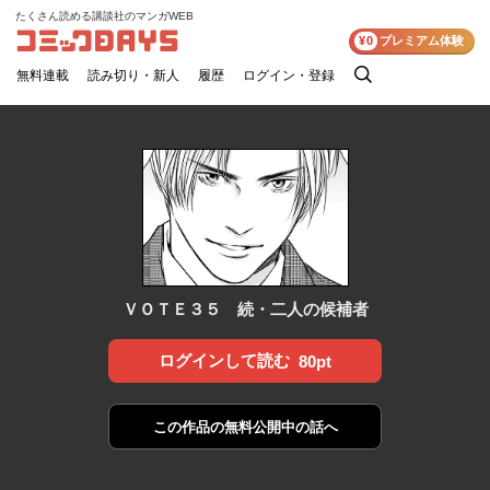
たくさん読める講談社のマンガWEB
コミックDAYS
¥0
プレミアム体験
無料連載
読み切り・新人
履歴
ログイン・登録
検
索
ＶＯＴＥ３５ 続・二人の候補者
ログインして読む
80pt
この作品の
無料公開中の話へ