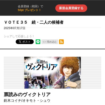
会員登録（初回）で
新規会員登録する
50pt プレゼント！
ＶＯＴＥ３５ 続・二人の候補者
2025年07月17日
シェアして応援しよう！
RSSフィード
ポスト
埋め込む
票読みのヴィクトリア
鈴木コイチ
/
オキモト・シュウ