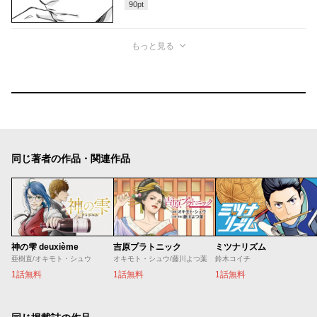
90
pt
もっと見る
同じ著者の作品・関連作品
神の雫 deuxième
吉原プラトニック
ミツナリズム
亜樹直/オキモト・シュウ
オキモト・シュウ/藤川よつ葉
鈴木コイチ
1話無料
1話無料
1話無料