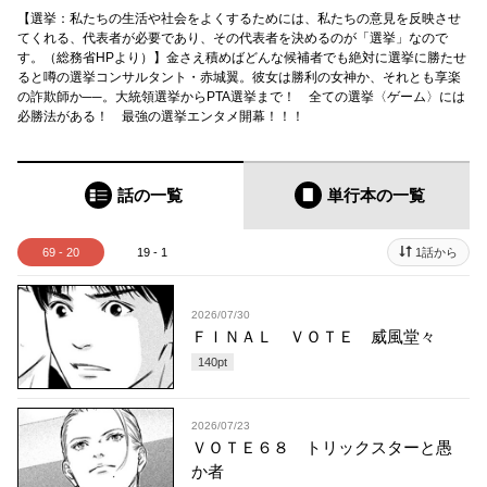
【選挙：私たちの生活や社会をよくするためには、私たちの意見を反映させ
てくれる、代表者が必要であり、その代表者を決めるのが「選挙」なので
す。（総務省HPより）】金さえ積めばどんな候補者でも絶対に選挙に勝たせ
ると噂の選挙コンサルタント・赤城翼。彼女は勝利の女神か、それとも享楽
の詐欺師か──。大統領選挙からPTA選挙まで！ 全ての選挙〈ゲーム〉には
必勝法がある！ 最強の選挙エンタメ開幕！！！
話の一覧
単行本
の一覧
69 - 20
19 - 1
1話から
2026/07/30
ＦＩＮＡＬ ＶＯＴＥ 威風堂々
140
pt
2026/07/23
ＶＯＴＥ６８ トリックスターと愚
か者