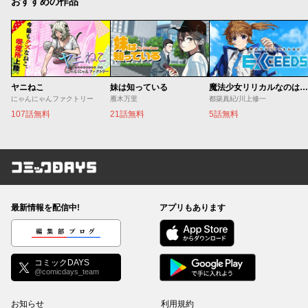
おすすめの作品
ヤニねこ
妹は知っている
魔法少女リリカルなのは EXCEEDS
にゃんにゃんファクトリー
雁木万里
都築真紀/川上修一
107話無料
21話無料
5話無料
コミックDAYS
最新情報を配信中!
アプリもあります
編集部ブログ
コミックDAYS
@comicdays_team
お知らせ
利用規約