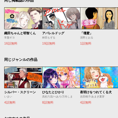
同じ掲載誌の作品
織田ちゃんと明智くん
アパレルドッグ
「壇蜜」
常盤ギヨ
林田もずる
清野とおる
16話無料
19話無料
1話無料
同じジャンルの作品
シルバー・スクリーン
ひなたとひかり
夜明けをつれてくる犬
いまい
高杉六花/べあろ/万冬しま
吉田桃子/あまぎ夏芽
4話無料
8話無料
4話無料