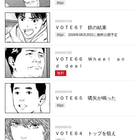
80
pt
2026/07/16
ＶＯＴＥ６７ 鉄の結束
80
pt
2026年08月20日
に無料公開予定
2026/07/02
ＶＯＴＥ６６ Ｗｈｅｅｌ ａｎ
ｄ ｄｅａｌ
無料
2026/06/18
ＶＯＴＥ６５ 嚆矢が鳴った
80
pt
2026/06/11
ＶＯＴＥ６４ トップを狙え