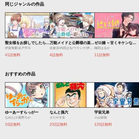
同じジャンルの作品
聖女様をお探しでしたら妹で間違いありません。さあどうぞお連れください、今すぐ。
万能メイドと公爵様の楽しい日々
ゼロ婚 ～甘くキケンな極秘任務～
伊賀海栗/足戸手斗
佐倉涼/内田ぱる/ウラシマ/伊藤テリヤキ
織田はるか
41話無料
4話無料
11話無料
おすすめの作品
ゆーあーすらっがー
なんと孫六
宇宙兄弟
なめたけ/真野ろか
さだやす圭
小山宙哉
10話無料
232話無料
120話無料