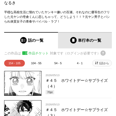
なるき
平穏な高校生活に憧れていたヤンキー嫌いの百瀬。それなのに優等生のフリ
した元ヤンの壱倉くんに恋しちゃって、どうしよう！！？元ヤン男子とパシ
られ体質女子の青春サバイバル・ラブ！
話の一覧
単行本
の一覧
この作品は
作品チケット
対象です（ログインが必要です）
154 - 105
104 - 55
54 - 5
4 - 1
1話から
2026/05/13
＃４５ ホワイトデー☆サプライズ
（４）
70
pt
2026/05/13
＃４５ ホワイトデー☆サプライズ
（３）