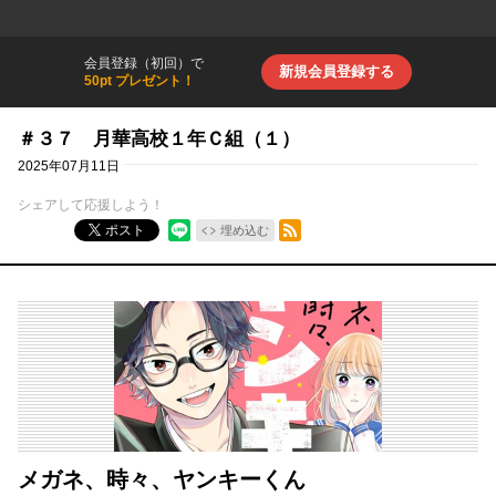
会員登録（初回）で
新規会員登録する
50pt プレゼント！
＃３７ 月華高校１年Ｃ組（１）
2025年07月11日
シェアして応援しよう！
RSSフィード
ポスト
埋め込む
メガネ、時々、ヤンキーくん