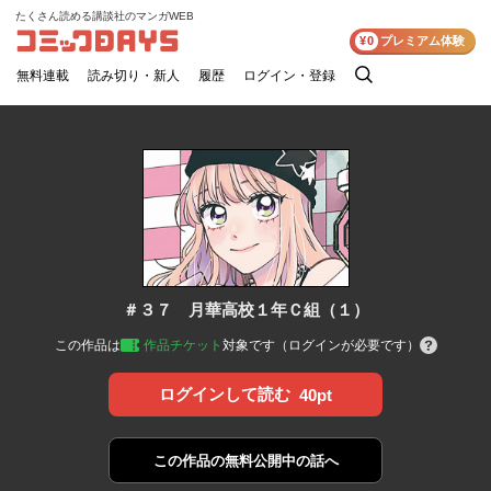
たくさん読める講談社のマンガWEB
コミックDAYS
¥0
プレミアム体験
無料連載
読み切り・新人
履歴
ログイン・登録
検
索
＃３７ 月華高校１年Ｃ組（１）
この作品は
作品チケット
対象です（ログインが必要です）
ログインして読む
40pt
この作品の
無料公開中の話へ