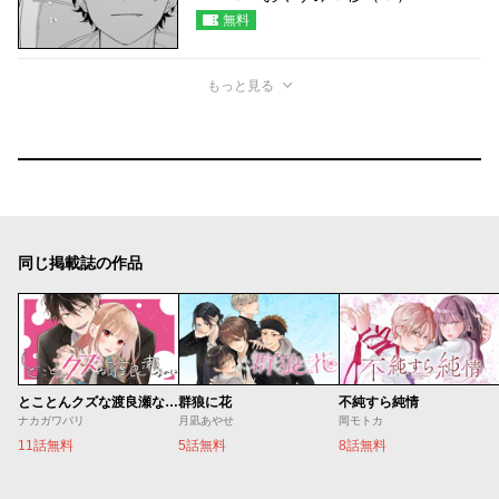
無料
もっと見る
同じ掲載誌の作品
とことんクズな渡良瀬なのに
群狼に花
不純すら純情
ナカガワパリ
月凪あやせ
岡モトカ
11話無料
5話無料
8話無料