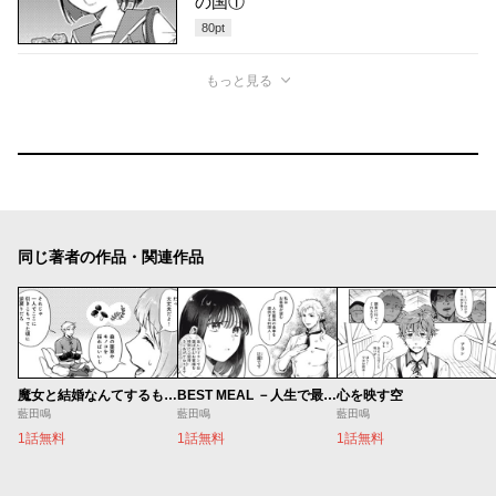
の国①
80
pt
もっと見る
同じ著者の作品・関連作品
魔女と結婚なんてするもんじゃない！
BEST MEAL －人生で最高の献立－
心を映す空
藍田鳴
藍田鳴
藍田鳴
1話無料
1話無料
1話無料