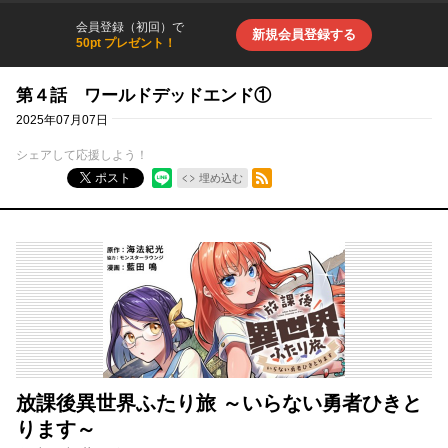
会員登録（初回）で
新規会員登録する
50pt プレゼント！
第４話 ワールドデッドエンド①
2025年07月07日
シェアして応援しよう！
RSSフィード
ポスト
埋め込む
放課後異世界ふたり旅 ～いらない勇者ひきと
ります～