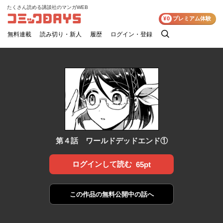
たくさん読める講談社のマンガWEB
コミックDAYS
¥0
プレミアム体験
無料連載
読み切り・新人
履歴
ログイン・登録
検
索
第４話 ワールドデッドエンド①
ログインして読む
65pt
この作品の
無料公開中の話へ