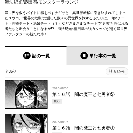
海法紀光
/
藍田鳴
/
モンスターラウンジ
異世界を救うバイトに精を出すナギサと、異世界転移に巻き込まれてしまっ
たユウコ。“世界の危機”に瀕した数々の異世界を旅するふたりは、肉体チー
ト・医療チート・温泉チート（？）などさまざまなチートで“勇者”と呼ばれる
者たちと出会うことになるが!? 海法紀光×藍田鳴の強力タッグが開く異世界
ファンタジーの新たな扉！
話の一覧
単行本
の一覧
全36話
1話から
2026/08/06
第１６話 闇の魔王と七勇者②
80
pt
2026/08/06
第１６話 闇の魔王と七勇者①