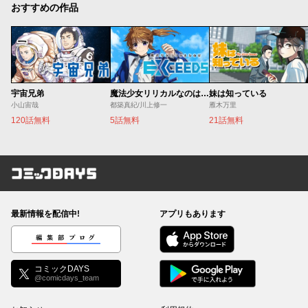
おすすめの作品
宇宙兄弟
魔法少女リリカルなのは EXCEEDS
妹は知っている
小山宙哉
都築真紀/川上修一
雁木万里
120話無料
5話無料
21話無料
コミックDAYS
最新情報を配信中!
アプリもあります
編集部ブログ
コミックDAYS
@comicdays_team