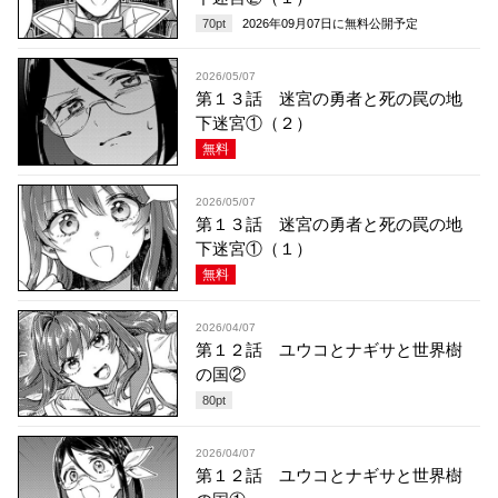
70
pt
2026年09月07日
に無料公開予定
2026/05/07
第１３話 迷宮の勇者と死の罠の地
下迷宮①（２）
無料
2026/05/07
第１３話 迷宮の勇者と死の罠の地
下迷宮①（１）
無料
2026/04/07
第１２話 ユウコとナギサと世界樹
の国②
80
pt
2026/04/07
第１２話 ユウコとナギサと世界樹