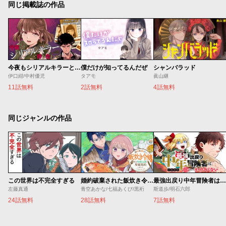
同じ掲載誌の作品
今夜もシリアルキラーと待ち合わせ
僕だけが知ってるんだぜ
シャンバラッド
伊口紺/中村優児
タアモ
眞山継
11話無料
2話無料
4話無料
同じジャンルの作品
この世界は不完全すぎる
婚約破棄された飯炊き令嬢の私は冷酷公爵と専属契約しました～ですが胃袋を掴んだ結果、冷たかった公爵様がどんどん優しくなっています～
最強出戻り中年冒険者は、今さら命なんてかけたくない
左藤真通
青空あかな/七福あくび/黒裄
斯道歩/明石六郎
24話無料
28話無料
7話無料