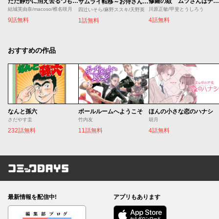
ただ静かに消え去るつもりでした
修羅の紋 ムツさんはチョー強い？！
サムライ転移～お侍さんは異世界でもあんまり変わらない～
結城芙由奈/macoso/椎名咲月
川原正敏/甲斐とうしろう
四辻いそら/麻野ススキ/天野英
9話無料
4話無料
1話無料
おすすめの作品
なんと孫六
ボールルームへようこそ
ほんの小さな恋のハナシ
さだやす圭
竹内友
胡月
232話無料
11話無料
4話無料
コミックDAYS
最新情報を配信中!
アプリもあります
編集部ブログ