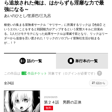
ら追放された俺は、はからずも淫靡な力で最
強になる～
あいのひとし
/
笠原巴
/
三九呂
槍使いの集まる冒険者サークル「ヤリサー」に所属するリックは【色欲】と
いうエロいことをすると戦闘能力がアップするという変態スキルに目覚め
る。1人だけモテモテになった結果サークルは壊滅寸前となり、リックはリー
ダーから追放を言い渡された！リックのソロプレイ冒険社生活が始まる
が…！？
話の一覧
単行本
の一覧
この作品は
作品チケット
対象です（ログインが必要です）
全24話
1話から
2026/08/05
第２４話 男爵の正体
無料