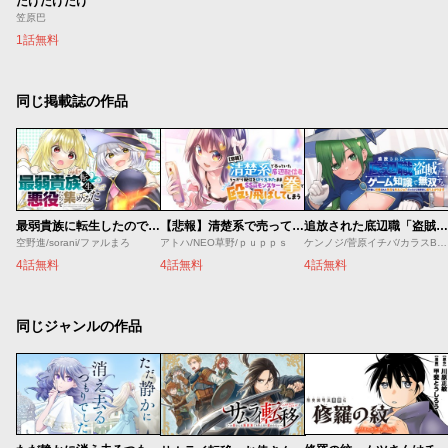
たけだけだけ
笠原巴
1話無料
同じ掲載誌の作品
最弱貴族に転生したので悪役たちを集めてみた
【悲報】清楚系で売っていた底辺配信者、うっかり配信を切り忘れたままSS級モンスターを拳で殴り飛ばしてしまう
追放された底辺職「盗賊」はゲーム知識で無双する。一緒に召喚された先生も外れジョブだったけど効率的に成り上がります
空野進/sorani/ファルまろ
アトハ/NEO草野/ｐｕｐｐｓ
ケンノジ/菅原イチバ/カラスBTK
4話無料
4話無料
4話無料
同じジャンルの作品