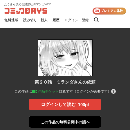
たくさん読める講談社のマンガWEB
コミックDAYS
¥0
プレミアム体験
無料連載
読み切り・新人
履歴
ログイン・登録
検
索
第２０話 ミランダさんの依頼
この作品は
作品チケット
対象です（ログインが必要です）
ログインして読む
100pt
この作品の
無料公開中の話へ